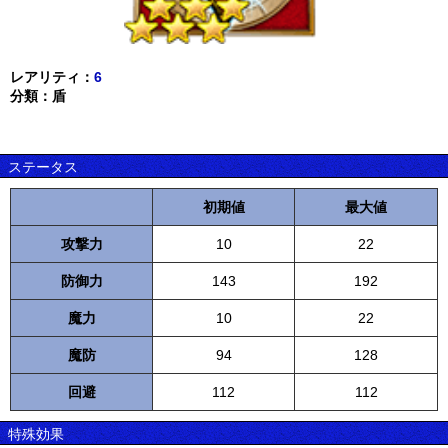
レアリティ：
6
分類：盾
ステータス
初期値
最大値
攻撃力
10
22
防御力
143
192
魔力
10
22
魔防
94
128
回避
112
112
特殊効果