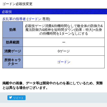
ゴードン必殺技変更
必殺技
反乱軍の指導者
(
ゴードン
専用)
必殺技ゲージ消費&待機時間なしで敵全体の防御力&
効果
魔法防御力&精神を短時間ダウン(効果：特大)+自身
の待機時間を1ターンなしにする
効果範囲
ー
消費ゲージ
0ゲージ
所持キャラ
ゴードン
クター
掲載中の画像、データ等は開発中のものを基にしているため、実際
とは異なる場合がございます。
ツイート