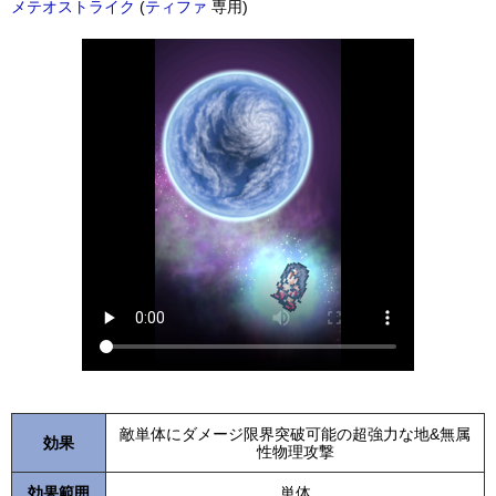
メテオストライク
(
ティファ
専用)
敵単体にダメージ限界突破可能の超強力な地&無属
効果
性物理攻撃
効果範囲
単体