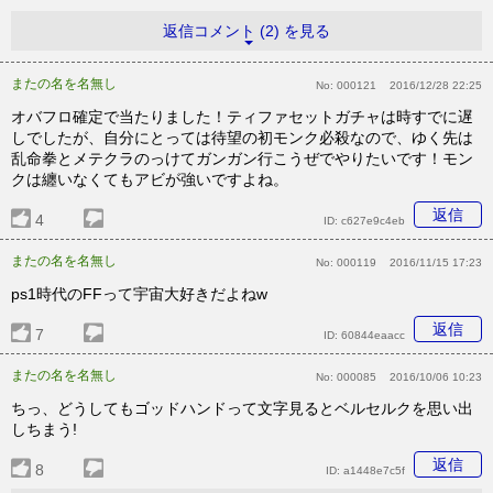
返信コメント (2) を見る
またの名を名無し
No:
000121
2016/12/28 22:25
オバフロ確定で当たりました！ティファセットガチャは時すでに遅
しでしたが、自分にとっては待望の初モンク必殺なので、ゆく先は
乱命拳とメテクラのっけてガンガン行こうぜでやりたいです！モン
クは纏いなくてもアビが強いですよね。
返信
4
ID:
c627e9c4eb
またの名を名無し
No:
000119
2016/11/15 17:23
ps1時代のFFって宇宙大好きだよねw
返信
7
ID:
60844eaacc
またの名を名無し
No:
000085
2016/10/06 10:23
ちっ、どうしてもゴッドハンドって文字見るとベルセルクを思い出
しちまう!
返信
8
ID:
a1448e7c5f