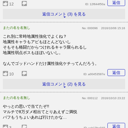
返信
12
ID:
12f644f50a
返信コメント (3) を見る
またの名を名無し
No:
000096
2016/10/06 15:16
これ別に常時地属性強化でよくね？
地属性キャラもアビもほとんどないし
そもそも格闘だからつけれるキャラ限られるし
地属性弱点ボスもほぼいないし。
なんでゴッドハンドだけ属性強化ケチってんだろう。
返信
10
ID:
a00453587e
返信コメント (2) を見る
またの名を名無し
No:
000112
2016/10/10 23:22
やっとの思いで当てたぞ!!
マルチで8万ダメ程出てとりあえずご満悦
バフもうちょいあれば行けたかな…
返信
3
ID:
cab13be949