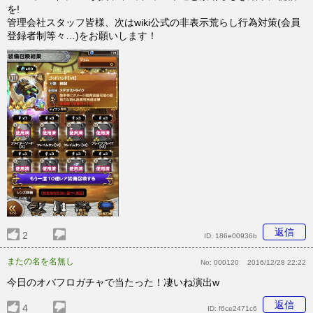
を!
管理会社スタッフ皆様、次はwiki公式の非表示荒らし行為対策(会員
登録者制等々…)をお願いします！
返信
2
ID:
186e00936b
またの名を名無し
No:
000120
2016/12/28 22:22
今日のオバフロガチャで当たった！凄いね演出w
返信
4
ID:
f6ce2471c6