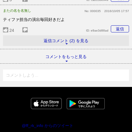
またの名を名無し
No:
000035
2016/10/05 17:57
ティファ担当の演出毎回好きだよ
返信
24
ID:
e9ae3d88ad
返信コメント (2) を見る
コメントをもっと見る
コメントしよう...
@ff_rk_info からのツイート