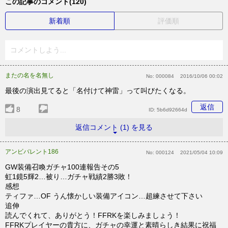
この記事のコメント(120)
新着順
評価順
コメントしよう...
またの名を名無し
No:
000084
2016/10/06 00:02
最後の演出見てると「名付けて神雷」って叫びたくなる。
返信
8
ID:
5b6d92664d
返信コメント (1) を見る
アンビバレント186
No:
000124
2021/05/04 10:09
GW装備召喚ガチャ100連報告その5
虹1鏡5輝2…被り…ガチャ戦績2勝3敗！
感想
ティファ…OF うん懐かしい装備アイコン…超練させて下さい
追伸
読んでくれて、ありがとう！FFRKを楽しみましょう！
FFRKプレイヤーの貴方に、ガチャの幸運と素晴らしき結果に祝福