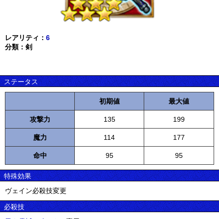
レアリティ：
6
分類：剣
ステータス
初期値
最大値
攻撃力
135
199
魔力
114
177
命中
95
95
特殊効果
ヴェイン必殺技変更
必殺技