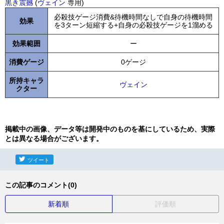
黒き震撼
(
ヴェイン
専用)
必殺技ゲージ消費&待機時間なしで自身の待機時間
効果
を3ターン短縮する+自身の必殺技ゲージを1溜める
効果範囲
ー
消費ゲージ
0ゲージ
所持キャラ
ヴェイン
クター
掲載中の画像、データ等は開発中のものを基にしているため、実際
とは異なる場合がございます。
ツイート
この記事のコメント(0)
新着順
評価順