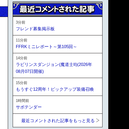
3分前
フレンド募集掲示板
11分前
FFRKミニレポート～第105回～
14分前
ラビリンスダンジョン(魔道士II)(2026年
08月07日開催)
15分前
もうすぐ12周年！ピックアップ装備召喚
1時間前
サボテンダー
最近コメントされた記事をもっと見る