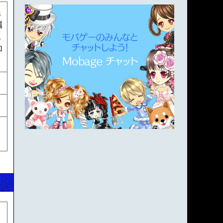
&
属
1
加