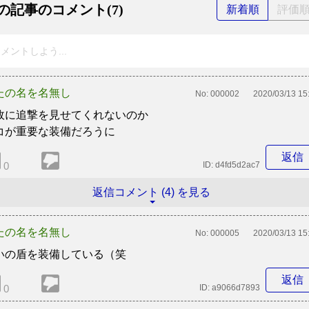
の記事のコメント(7)
新着順
評価
メントしよう...
たの名を名無し
No:
000002
2020/03/13 15
故に追撃を見せてくれないのか
コが重要な装備だろうに
返信
0
ID:
d4fd5d2ac7
返信コメント (4) を見る
たの名を名無し
No:
000005
2020/03/13 15
いの盾を装備している（笑
返信
0
ID:
a9066d7893