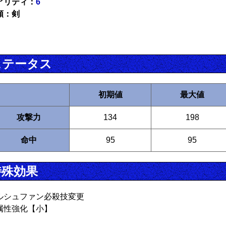
アリティ：
6
類：剣
ステータス
初期値
最大値
攻撃力
134
198
命中
95
95
特殊効果
ルシュファン必殺技変更
属性強化【小】