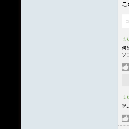
こ
コ
ま
何
ソ
ま
呪