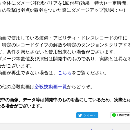
方全体にダメージ軽減バリアを1回付与(効果：特大)+一定時間
方の攻撃は弱点or微弱をついた際にダメージアップ(効果：中)
動画で使用している装備・アビリティ・ドレスレコードの中に
、特定のレコードダイブの解放や特定のダンジョンをクリアす
ど、条件を満たさないと使用出来ない場合がございます。
ダメージ等数値及び演出は開発中のものであり、実際とは異な
合がございます。
動画が再生できない場合は、
こちら
をご覧ください。
の他の必殺動画は
必殺技動画一覧
からどうぞ。
載中の画像、データ等は開発中のものを基にしているため、実際と
なる場合がございます。
ツイート