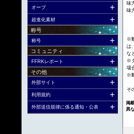
味
オーブ
味
超進化素材
称号
※
称号
は
コミュニティ
な
※
FFRKレポート
場
その他
※
外部サイト
そ
利用規約
掲
外部送信規律に係る通知・公表
異