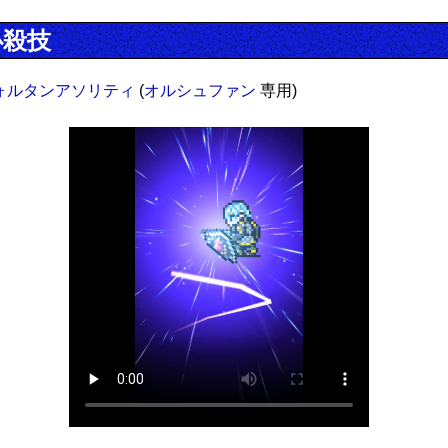
必殺技
ォルタンアソリティ
(
オルシュファン
専用)