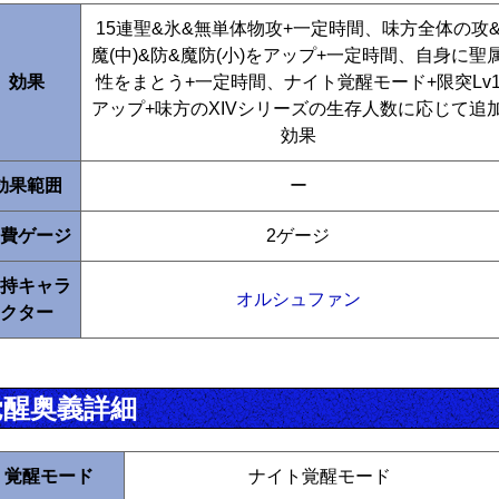
15連聖&氷&無単体物攻+一定時間、味方全体の攻
魔(中)&防&魔防(小)をアップ+一定時間、自身に聖
効果
性をまとう+一定時間、ナイト覚醒モード+限突Lv
アップ+味方のXIVシリーズの生存人数に応じて追
効果
効果範囲
ー
費ゲージ
2ゲージ
持キャラ
オルシュファン
クター
覚醒奥義詳細
覚醒モード
ナイト覚醒モード