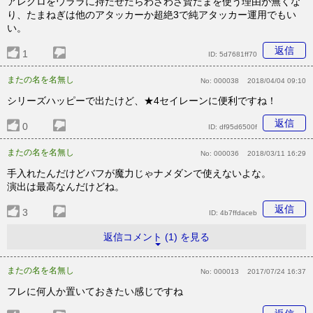
アレグロをウララに持たせたらわざわざ賢たまを使う理由が無くな
り、たまねぎは他のアタッカーか超絶3で純アタッカー運用でもい
い。
返信
1
ID:
5d7681ff70
またの名を名無し
No:
000038
2018/04/04 09:10
シリーズハッピーで出たけど、★4セイレーンに便利ですね！
返信
0
ID:
df95d6500f
またの名を名無し
No:
000036
2018/03/11 16:29
手入れたんだけどバフが魔力じゃナメダンで使えないよな。
演出は最高なんだけどね。
返信
3
ID:
4b7ffdaceb
返信コメント (1) を見る
またの名を名無し
No:
000013
2017/07/24 16:37
フレに何人か置いておきたい感じですね