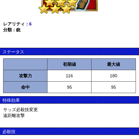
レアリティ：
6
分類：銃
ステータス
初期値
最大値
攻撃力
116
180
命中
95
95
特殊効果
サッズ必殺技変更
遠距離攻撃
必殺技