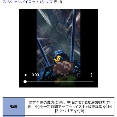
スペシャルパイロット
(
サッズ
専用)
味方全体の魔力(効果：中)&防御力&魔法防御力(効
効果
果：小)を一定時間アップ+ヘイスト+状態異常を1回
防ぐバリアを付与