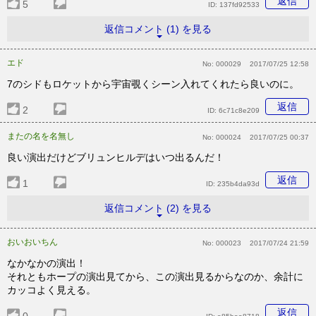
返信
5
ID:
137fd92533
返信コメント (1) を見る
エド
No:
000029
2017/07/25 12:58
7のシドもロケットから宇宙覗くシーン入れてくれたら良いのに。
返信
2
ID:
6c71c8e209
またの名を名無し
No:
000024
2017/07/25 00:37
良い演出だけどブリュンヒルデはいつ出るんだ！
返信
1
ID:
235b4da93d
返信コメント (2) を見る
おいおいちん
No:
000023
2017/07/24 21:59
なかなかの演出！
それともホープの演出見てから、この演出見るからなのか、余計に
カッコよく見える。
返信