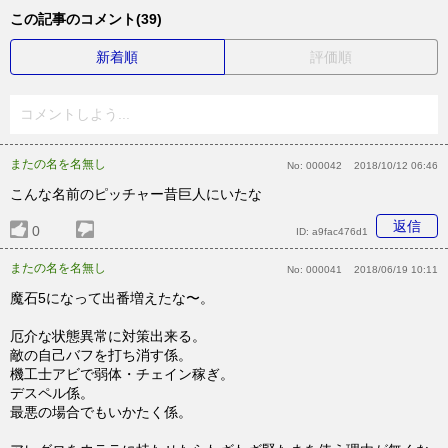
この記事のコメント(39)
新着順
評価順
コメントしよう...
またの名を名無し
No:
000042
2018/10/12 06:46
こんな名前のピッチャー昔巨人にいたな
返信
0
ID:
a9fac476d1
またの名を名無し
No:
000041
2018/06/19 10:11
魔石5になって出番増えたな〜。
厄介な状態異常に対策出来る。
敵の自己バフを打ち消す係。
機工士アビで弱体・チェイン稼ぎ。
デスペル係。
最悪の場合でもいかたく係。