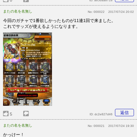
0
ID:
a85baa8718
またの名を名無し
No:
000022
2017/07/24 20:02
今回のガチャで1番欲しかったものが11連1回で来ました。
これでサッズが使えるようになります。
返信
5
ID:
dc2e827d46
またの名を名無し
No:
000021
2017/07/24 19:30
かっけー！