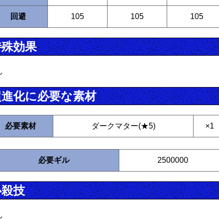
回避
105
105
105
特殊効果
し
超進化に必要な素材
必要素材
ダークマター(★5)
×1
必要ギル
2500000
必殺技
し