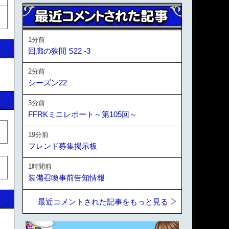
1分前
回廊の狭間 S22 -3
2分前
シーズン22
3分前
FFRKミニレポート～第105回～
19分前
フレンド募集掲示板
1時間前
装備召喚事前告知情報
最近コメントされた記事をもっと見る