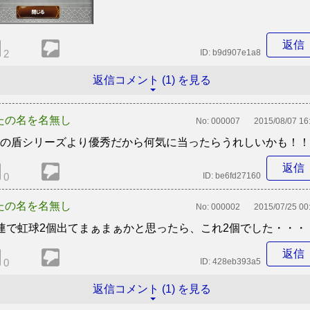
返信
2
ID:
b9d907e1a8
返信コメント (1) を見る
たの名を名無し
No:
000007
2015/08/07 16
5の盾シリーズより優秀だから何気に当ったらうれしいかも！！
返信
0
ID:
be6fd27160
たの名を名無し
No:
000002
2015/07/25 00
1連で虹球2個出てまぁまぁかと思ったら、これ2個でした・・・
返信
0
ID:
428eb393a5
返信コメント (1) を見る