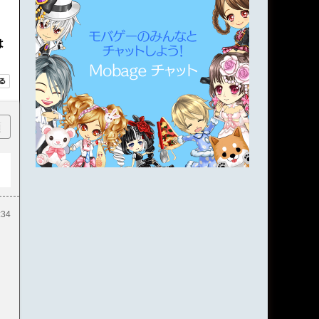
は
順
:34