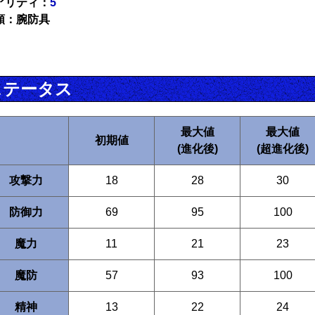
アリティ：
5
類：腕防具
ステータス
最大値
最大値
初期値
(進化後)
(超進化後)
攻撃力
18
28
30
防御力
69
95
100
魔力
11
21
23
魔防
57
93
100
精神
13
22
24