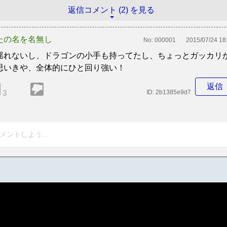
返信コメント (2) を見る
たの名を名無し
No:
000001
2015/07/24 18
揺れないし、ドラゴンの小手も持ってたし、ちょっとガッカリ
思いきや、全体的にひと回り強い！
返信
3
ID:
2b1385e9d7
メントしよう...