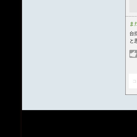
ま
台
と
コ