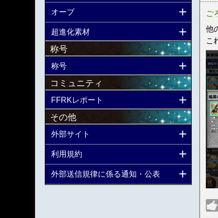
オーブ
ご
他
超進化素材
こ
称号
称号
コミュニティ
FFRKレポート
その他
外部サイト
利用規約
外部送信規律に係る通知・公表