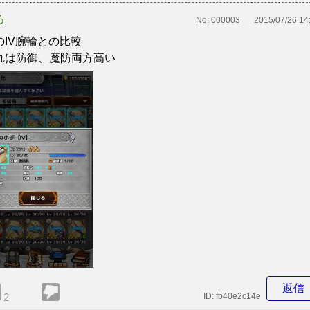
ろ
No:
000003
2015/07/26 14
のIV腕輪との比較
れは防御、魔防両方高い
返信
2
ID:
fb40e2c14e