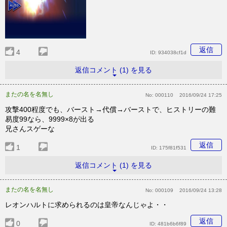
返信
4
ID:
934038cf1d
返信コメント (1) を見る
またの名を名無し
No:
000110
2016/09/24 17:25
攻撃400程度でも、バースト→代償→バーストで、ヒストリーの難
易度99なら、9999×8が出る
兄さんスゲーな
返信
1
ID:
175f81f531
返信コメント (1) を見る
またの名を名無し
No:
000109
2016/09/24 13:28
レオンハルトに求められるのは皇帝なんじゃよ・・
返信
0
ID:
481b6b6f89