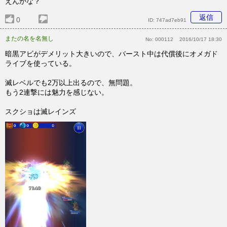
えんかな？
返信
0
ID:
747ad7eb91
またの名を名無し
No:
000112
2016/10/17 18:30
暗黒アビがデメリット大きいので、バースト中は代償後にオメガド
ライブを使っている。
滅レベルでも2万以上出るので、無問題。
もう2連撃には魅力を感じない。
スクショは滅レインズ