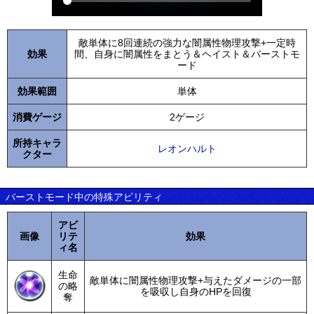
敵単体に8回連続の強力な闇属性物理攻撃+一定時
効果
間、自身に闇属性をまとう＆ヘイスト＆バーストモ
ード
効果範囲
単体
消費ゲージ
2ゲージ
所持キャラ
レオンハルト
クター
バーストモード中の特殊アビリティ
アビ
画像
リテ
効果
ィ名
生命
敵単体に闇属性物理攻撃+与えたダメージの一部
の略
を吸収し自身のHPを回復
奪