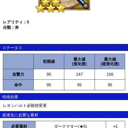
レアリティ：
5
分類：斧
ステータス
最大値
最大値
初期値
(進化後)
(超進化後)
攻撃力
95
147
156
命中
95
95
95
特殊効果
レオンハルト必殺技変更
超進化に必要な素材
必要素材
ダークマター(★5)
×1