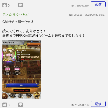
返信
0
ID:
7caf0672d9
アンビバレント7caf
No:
000118
2025/09/30 05:37
CMガチャ報告その3
読んでくれて、ありがとう！
最後までFFRK公式Wikiもゲームも最後まで楽しもう！
返信
0
ID:
7caf0672d9