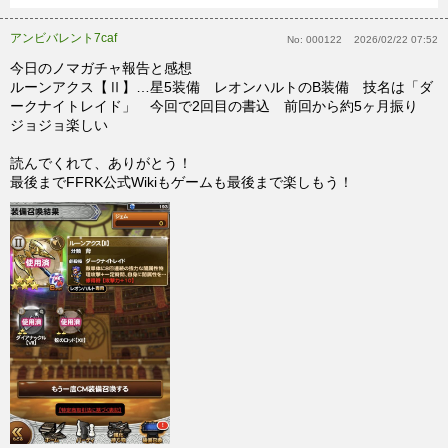
アンビバレント7caf
No:
000122
2026/02/22 07:52
今日のノマガチャ報告と感想
ルーンアクス【Ⅱ】…星5装備 レオンハルトのB装備 技名は「ダ
ークナイトレイド」 今回で2回目の書込 前回から約5ヶ月振り
ジョジョ楽しい
読んでくれて、ありがとう！
最後までFFRK公式Wikiもゲームも最後まで楽しもう！