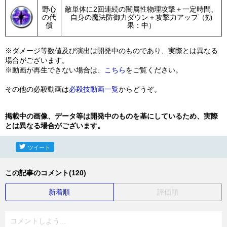
野心
敵単体に2回連続の闇属性物理攻撃＋一定時間、
の代
自身の魔法防御力ダウン＋攻撃力アップ（効
償
果：中）
※ダメージ等数値及び演出は開発中のものであり、実際とは異なる
場合がございます。
※動画が再生できない場合は、
こちら
をご覧ください。
その他の必殺動画は
必殺技動画一覧
からどうぞ。
掲載中の画像、データ等は開発中のものを基にしているため、実際
とは異なる場合がございます。
ツイート
この記事のコメント(120)
新着順
評価順
コメントしよう...