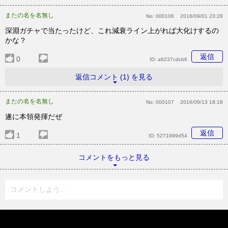
またの名を名無し
No:
000106
2016/09/01 23:28
深淵ガチャで当たったけど、これ減衰ライン上がれば大化けするの
かな？
返信
0
ID:
a6237cdcb6
返信コメント (1) を見る
またの名を名無し
No:
000107
2016/09/13 18:18
遂に本領発揮だぜ
返信
1
ID:
5271999d54
コメントをもっと見る
コメントしよう...