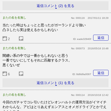
返信コメント (2) を見る
またの名を名無し
No:
000116
2017/01/11 18:29
当たった時はちょっとと思ったがガーランドより強い
凸３したら実は使えるかもしれない
返信
2
ID:
eade32940f
またの名を名無し
No:
000073
2016/05/16 10:48
闇纏い系の中では一番かもしれないと思う
一番でないにしてもそれに匹敵するクラス。
悪くないぜ
返信
6
ID:
8d8d9a0067
返信コメント (1) を見る
またの名を名無し
No:
000114
2016/10/18 12:42
今回のガチャでコレ引いたけどレオンハルトの運用方法がイマイチ
わからんな。アビはとりあえずエンアスとオメガドライブとかでえ