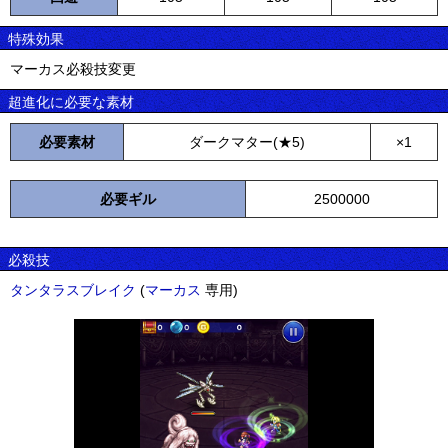
特殊効果
マーカス必殺技変更
超進化に必要な素材
必要素材
ダークマター(★5)
×1
必要ギル
2500000
必殺技
タンタラスブレイク
(
マーカス
専用)