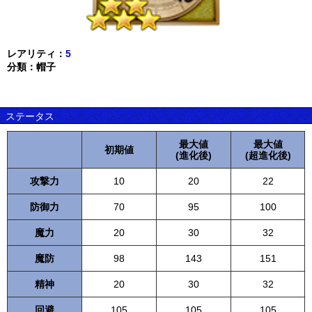
レアリティ：
5
分類：帽子
ステータス
最大値
最大値
初期値
(進化後)
(超進化後)
攻撃力
10
20
22
防御力
70
95
100
魔力
20
30
32
魔防
98
143
151
精神
20
30
32
回避
105
105
105