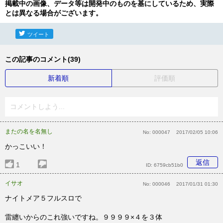
掲載中の画像、データ等は開発中のものを基にしているため、実際
とは異なる場合がございます。
ツイート
この記事のコメント(39)
新着順
評価順
コメントしよう...
またの名を名無し
No:
000047
2017/02/05 10:06
かっこいい！
返信
1
ID:
6759cb51b0
イサオ
No:
000046
2017/01/31 01:30
ナイトメア５フルスロで
雷纏いからのこれ強いですね。９９９９×４を３体