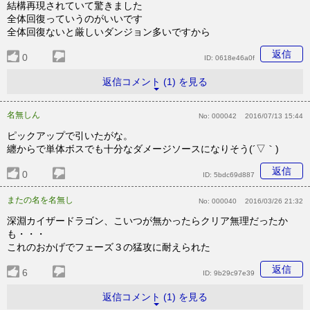
結構再現されていて驚きました
全体回復っていうのがいいです
全体回復ないと厳しいダンジョン多いですから
返信
0
ID:
0618e46a0f
返信コメント (1) を見る
名無しん
No:
000042
2016/07/13 15:44
ピックアップで引いたがな。
纏からで単体ボスでも十分なダメージソースになりそう(´▽｀)
返信
0
ID:
5bdc69d887
またの名を名無し
No:
000040
2016/03/26 21:32
深淵カイザードラゴン、こいつが無かったらクリア無理だったか
も・・・
これのおかげでフェーズ３の猛攻に耐えられた
返信
6
ID:
9b29c97e39
返信コメント (1) を見る