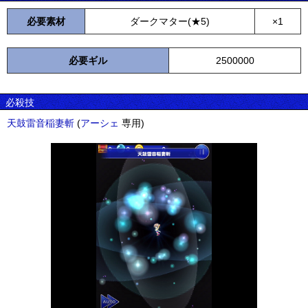
必要素材
ダークマター(★5)
×1
必要ギル
2500000
必殺技
天鼓雷音稲妻斬
(
アーシェ
専用)