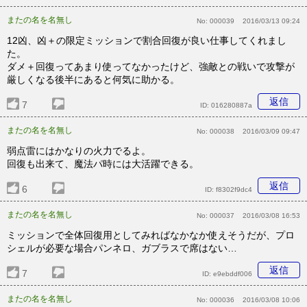
またの名を名無し
No:
000039
2016/03/13 09:24
12凶、凶＋の限定ミッションで割合回復が良い仕事してくれまし
た。
ダメ＋回復ってあまり使ってなかったけど、強敵との戦いで攻撃が
厳しくなる後半にあると何気に助かる。
返信
7
ID:
016280887a
またの名を名無し
No:
000038
2016/03/09 09:47
弱点雷にはかなりの火力でるよ。
回復も出来て、魔法パ時には大活躍できる。
返信
6
ID:
f8302f9dc4
またの名を名無し
No:
000037
2016/03/08 16:53
ミッションで全体回復用としてみればなかなか使えそうだが、プロ
シェルが必要な場合パンネロ、ガブラスで席はない…
返信
7
ID:
e9ebddf006
またの名を名無し
No:
000036
2016/03/08 10:06