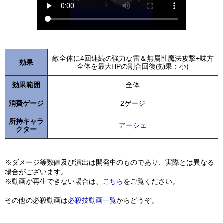
敵全体に4回連続の強力な雷＆無属性魔法攻撃+味方
効果
全体を最大HPの割合回復(効果：小)
効果範囲
全体
消費ゲージ
2ゲージ
所持キャラ
アーシェ
クター
※ダメージ等数値及び演出は開発中のものであり、実際とは異なる
場合がございます。
※動画が再生できない場合は、
こちら
をご覧ください。
その他の必殺動画は
必殺技動画一覧
からどうぞ。