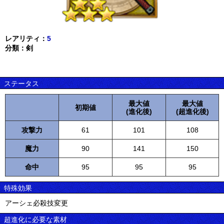
レアリティ：
5
分類：剣
ステータス
最大値
最大値
初期値
(進化後)
(超進化後)
攻撃力
61
101
108
魔力
90
141
150
命中
95
95
95
特殊効果
アーシェ必殺技変更
超進化に必要な素材