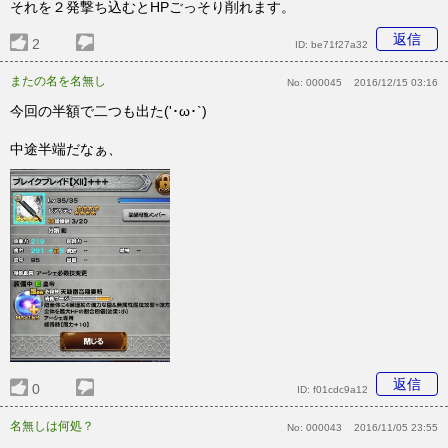
それを２発撃ち込むとHPごっそり削れます。
返信
2
ID:
be71f27a32
またの名を名無し
No:
000045
2016/12/15 03:16
今回の半額で二つも出た('･ω･`)
中途半端だなぁ、
返信
0
ID:
f01cdc9a12
名無しは何処？
No:
000043
2016/11/05 23:55