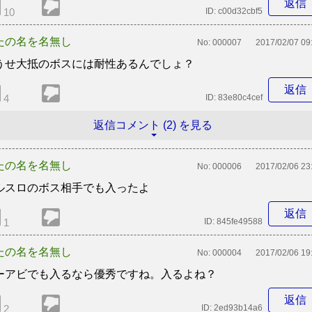
返信
10
ID:
c00d32cbf5
たの名を名無し
No:
000007
2017/02/07 09
うせ大抵のボスには耐性あるんでしょ？
返信
4
ID:
83e80c4cef
返信コメント (2) を見る
たの名を名無し
No:
000006
2017/02/06 23
ルスロのボス相手でも入ったよ
返信
1
ID:
845fe49588
たの名を名無し
No:
000004
2017/02/06 19
ーアビでも入るなら優秀ですね。入るよね？
返信
2
ID:
2ed93b14a6