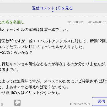
返信コメント (1) を見る
たの名を名無し
No:
000002
2017/02/06 16
動とキャンセルの確率はほぼ一緒でした。
行回数50ですが、凶＋＋バルトアンデルスに対して、断動12回
れつけたフルブレ14回のキャンセルが入りました。
0〜25%くらいかな？
に行動キャンセル耐性なるものが存在するのか分かりませんが
参考までに。
によっては無意味ですが、スペスコのためにアビ枠潰さずに済
と、まあオマケと考えれば悪くないかな。
かり運用の人はメリット少ないかも。
返信
8
ID:
cc852a2539