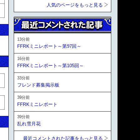
人気のページをもっと見る
13分前
FFRKミニレポート～第97回～
16分前
FFRKミニレポート～第105回～
33分前
フレンド募集掲示板
39分前
FFRKミニレポート
39分前
乱れ雪月花
最近コメントされた記事をもっと見る