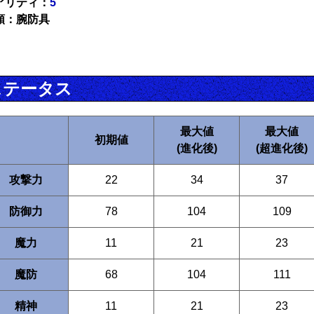
アリティ：
5
類：腕防具
ステータス
最大値
最大値
初期値
(進化後)
(超進化後)
攻撃力
22
34
37
防御力
78
104
109
魔力
11
21
23
魔防
68
104
111
精神
11
21
23