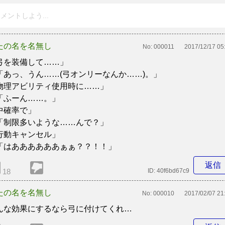
メントしよう...
たの名を名無し
No:
000011
2017/12/17 05
弓を装備して……」
「あっ、うん……(弓オンリーなんか……)。」
物理アビリティ使用時に……」
「ふーん……。」
中確率で」
「制限多いような……んで？」
行動キャンセル」
「はああああああぁぁ？？！！」
返信
18
ID:
40f6bd67c9
たの名を名無し
No:
000010
2017/02/07 21
んな効果にするなら弓に付けてくれ…