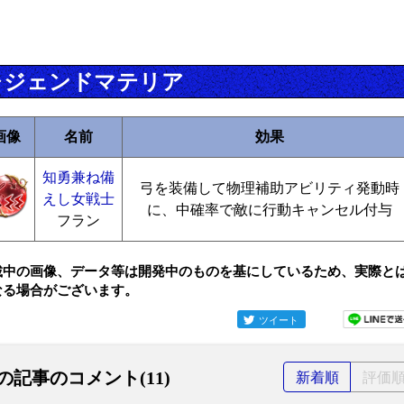
レジェンドマテリア
画像
名前
効果
知勇兼ね備
弓を装備して物理補助アビリティ発動時
えし女戦士
に、中確率で敵に行動キャンセル付与
フラン
載中の画像、データ等は開発中のものを基にしているため、実際と
なる場合がございます。
ツイート
の記事のコメント(11)
新着順
評価