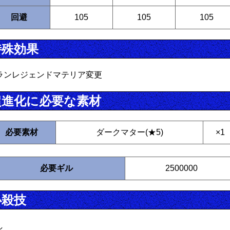
回避
105
105
105
特殊効果
ランレジェンドマテリア変更
超進化に必要な素材
必要素材
ダークマター(★5)
×1
必要ギル
2500000
必殺技
し