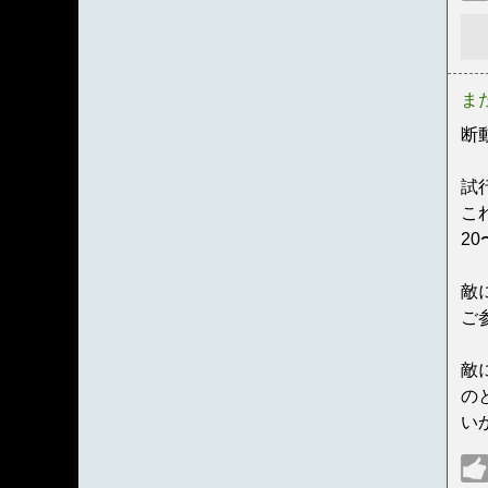
ま
断
試
こ
2
敵
ご
敵
の
い