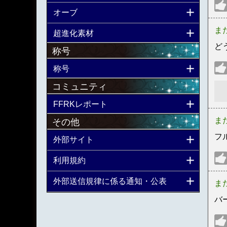
オーブ
ま
超進化素材
ど
称号
称号
コミュニティ
FFRKレポート
ま
その他
フ
外部サイト
利用規約
外部送信規律に係る通知・公表
ま
バ