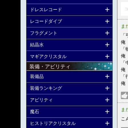
コ
ドレスレコード
レコードダイブ
ま
フラグメント
「
俺
結晶水
「
俺
マギアクリスタル
「
装備・アビリティ
俺
装備品
「
俺
装備ランキング
アビリティ
ま
魔石
こ
ヒストリアクリスタル