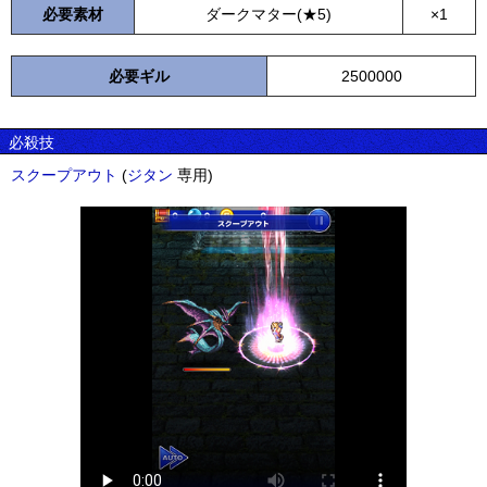
必要素材
ダークマター(★5)
×1
必要ギル
2500000
必殺技
スクープアウト
(
ジタン
専用)