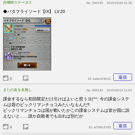
共鳴時ステータス
No:
000185
2015/10/26 01:38
◆バタフライソード【IX】 LV.20
返信
0
ID:
0d8e329022
またの名を名無し
No:
000142
2015/06/10 21:04
課金するなら初回限定だけ引けばよいと思うヨ(^^; 今の課金システ
ムは昔のビックリマンチョコみたいなもんだ‼
ビックリマンチョコは国が動いたがこの課金システムは皆が国に訴
えないと……誰か自殺者でも出れば別だが
返信
4
ID:
ef79914795