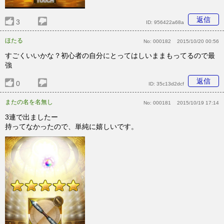
返信
3
ID:
956422a68a
ほたる
No:
000182
2015/10/20 00:56
すごくいいかな？初心者の自分にとってはしいままもってるので最
強
返信
0
ID:
35c13d2dcf
またの名を名無し
No:
000181
2015/10/19 17:14
3連で出ましたー
持ってなかったので、単純に嬉しいです。