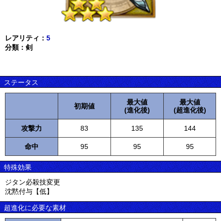
レアリティ：
5
分類：剣
ステータス
最大値
最大値
初期値
(進化後)
(超進化後)
攻撃力
83
135
144
命中
95
95
95
特殊効果
ジタン必殺技変更
沈黙付与【低】
超進化に必要な素材