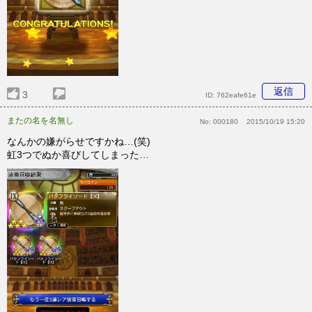
返信
3
ID:
762eafe61e
またの名を名無し
No:
000180
2015/10/19 15:20
なんかの嫌がらせですかね…(笑)
虹3つでぬか喜びしてしまった…