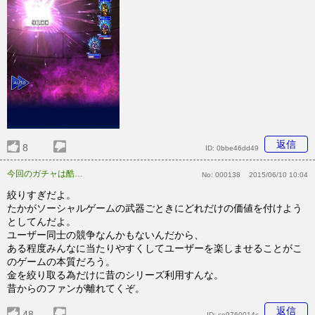
返信
8
ID:
0bbe46dd49
今回のガチャは酷い。
No:
000138
2015/06/10 10:04
絞りすぎだよ。
たかがソーシャルゲームの武器ごときにどれだけの価値を付けよう
としてんだよ。
ユーザー同士の競争なんかもないんだから、
ある程度みんなに当たりやすくしてユーザーを楽しませることがこ
のゲームの本質だろう。
金を絞り取る為だけに昔のシリーズ利用すんな。
昔からのファンが離れてくぞ。
返信
48
ID:
ce9760014c