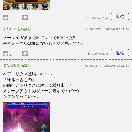
返信
9
ID:
7215abc192
またの名を名無し
No:
000178
2015/09/22 17:24
ノーマルガチャで出てマジでビビった‼︎
基本ノーマルは虹出ないもんやと思ってた。
返信
2
ID:
ce8256bef8
またの名を名無し
No:
000177
2015/08/24 21:24
ベアトリクス登場イベント
『守るべきもの』
の凶ベアトリクスに対して繰り出した
スクープアウトのダメージ表示です(*^^*)
ジタンかっこい〜☆