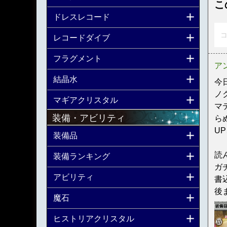
こ
ドレスレコード
コ
レコードダイブ
フラグメント
ア
結晶水
今
ノ
マギアクリスタル
マ
装備・アビリティ
ら
U
装備品
読
装備ランキング
ガ
アビリティ
書
後
魔石
ヒストリアクリスタル