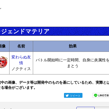
し
レジェンドマテリア
画像
名前
効果
変わらぬ友
バトル開始時に一定時間、自身に炎属性
情
まとう
ノクティス
載中の画像、データ等は開発中のものを基にしているため、実際と
なる場合がございます。
ツイート