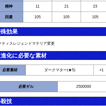
精神
11
21
23
回避
105
105
105
特殊効果
クティスレジェンドマテリア変更
超進化に必要な素材
必要素材
ダークマター(★5)
×1
必要ギル
2500000
必殺技