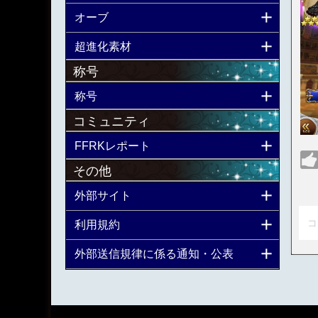
オーブ
超進化素材
称号
称号
コミュニティ
FFRKレポート
その他
外部サイト
コ
利用規約
外部送信規律に係る通知・公表