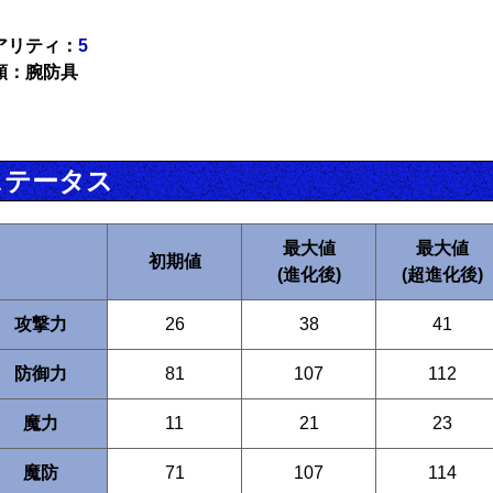
アリティ：
5
類：腕防具
ステータス
最大値
最大値
初期値
(進化後)
(超進化後)
攻撃力
26
38
41
防御力
81
107
112
魔力
11
21
23
魔防
71
107
114