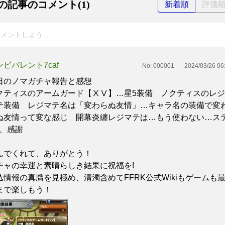
の記事のコメント(1)
新着順
評価
メントしよう...
ンビバレント7caf
No:
000001
2024/03/26 06
日のノマガチャ報告と感想
クティスのアームガード【ⅩⅤ】…星5装備 ノクティスのレジ
テ装備 レジマテ名は「変わらぬ友情」…キャラ名の装備で変
ぬ友情って変な感じ 開幕炎纏レジマテは…もう使わない…ス
P、感謝
んでくれて、ありがとう！
チャの幸運と素晴らしき結果に祝福を!
込情報の真贋を見極め、清濁含めてFFRK公式Wikiもゲームも
まで楽しもう！