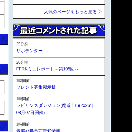
人気のページをもっと見る
25分前
サボテンダー
28分前
FFRKミニレポート～第105回～
1時間前
フレンド募集掲示板
1時間前
ラビリンスダンジョン(魔道士II)(2026年
08月07日開催)
1時間前
装備召喚事前告知情報