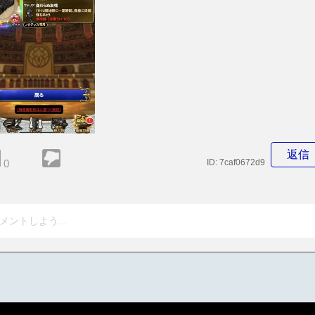
返信
0
ID:
7caf0672d9
メントしよう...