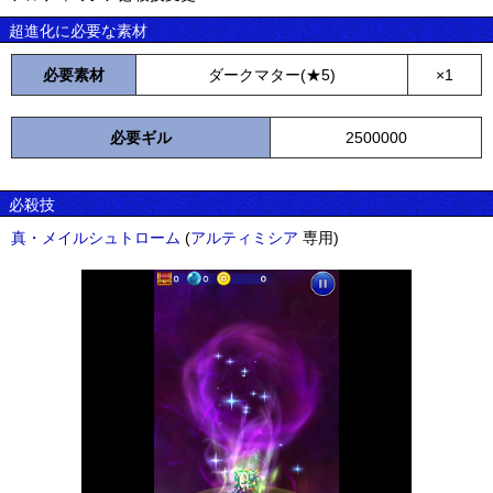
超進化に必要な素材
必要素材
ダークマター(★5)
×1
必要ギル
2500000
必殺技
真・メイルシュトローム
(
アルティミシア
専用)