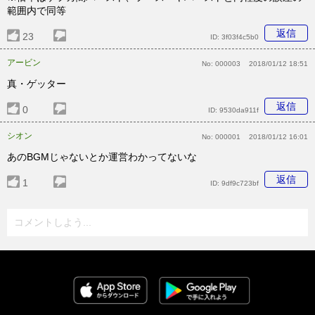
範囲内で同等
返信
23
ID:
3f03f4c5b0
アービン
No:
000003
2018/01/12 18:51
真・ゲッター
返信
0
ID:
9530da911f
シオン
No:
000001
2018/01/12 16:01
あのBGMじゃないとか運営わかってないな
返信
1
ID:
9df9c723bf
コメントしよう...