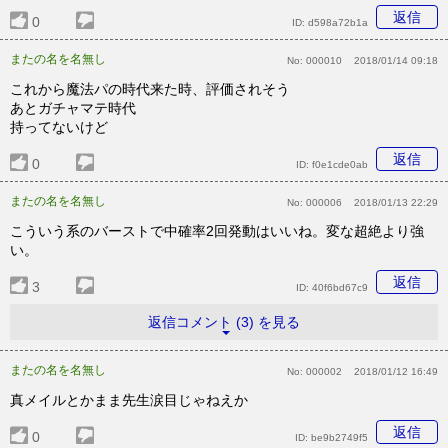
返信
0
ID:
d598a72b1a
またの名を名無し
No:
000010
2018/01/14 09:18
これから魔法パの時代来た時、評価されそう
あとガチャマテ時代
持ってないけど
返信
0
ID:
f0e1cde0ab
またの名を名無し
No:
000006
2018/01/13 22:29
こういう系のバーストで中確率2回発動はいいね。変な超絶より強
い。
返信
3
ID:
40f6bd67c9
返信コメント (3) を見る
またの名を名無し
No:
000002
2018/01/12 16:49
真メイルとかまま先生涙目じゃねえか
返信
0
ID:
be9b2749f5