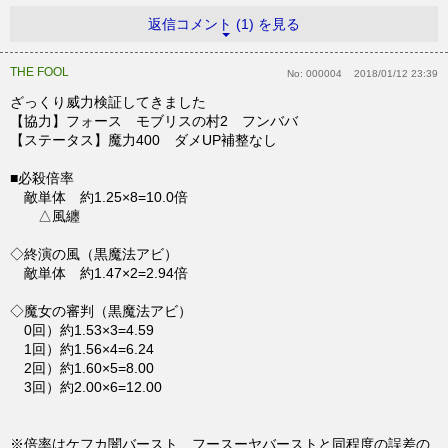
返信コメント (1) を見る
THE FOOL
No:
000004
2018/01/12 23:39
ざっくり威力検証してきました
【協力】フォース モブリスの村2 フンババ
【ステータス】魔力400 ダメUP補整なし
■必殺倍率
敵単体 約1.25×8=10.0倍
△風纏
◇終演の風（黒魔法アビ）
敵単体 約1.47×2=2.94倍
◇魔女の審判（黒魔法アビ）
0回）約1.53×3=4.59
1回）約1.56×4=6.24
2回）約1.60×5=8.00
3回）約2.00×6=12.00
※倍率はケフカ闇バースト、フースーヤバーストと同程度の誤差の