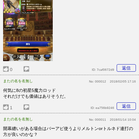
返信
0
ID:
7caf0672d9
またの名を名無し
No:
000012
2018/02/05 17:16
何気に8の初星5魔力ロッド
それだけでも価値はありそうだ。
返信
1
ID:
ea756b9246
またの名を名無し
No:
000011
2018/01/14 10:04
開幕纏いがある場合はバーアビ使うよりメルトンorトルネド連打の
方が良いのかな？