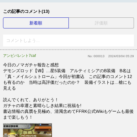
この記事のコメント(13)
新着順
評価順
コメントしよう...
アンビバレント7caf
No:
000013
2024/03/04 05:29
今日のノマガチャ報告と感想
デモンズロッド【Ⅷ】…星5装備 アルティミシアのB装備 B名は
「真・メイルシュトローム」今回が初書込 この記事のコメント12
も有るのか 当時は高評価だったのか？ 装備イラストは…槍にも
見える
読んでくれて、ありがとう！
ガチャの幸運と素晴らしき結果に祝福を!
書込情報の真贋を見極め、清濁含めてFFRK公式Wikiもゲームも最後
まで楽しもう！