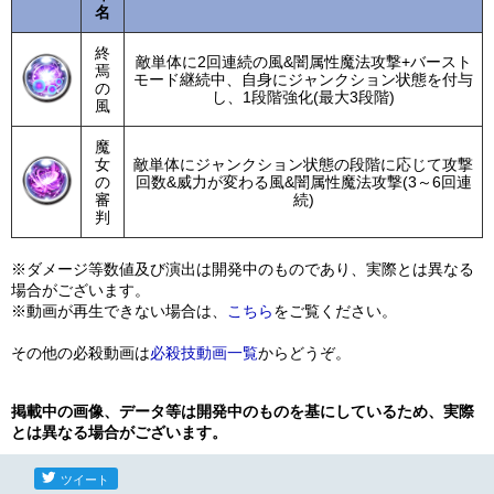
名
終
敵単体に2回連続の風&闇属性魔法攻撃+バースト
焉
モード継続中、自身にジャンクション状態を付与
の
し、1段階強化(最大3段階)
風
魔
女
敵単体にジャンクション状態の段階に応じて攻撃
の
回数&威力が変わる風&闇属性魔法攻撃(3～6回連
審
続)
判
※ダメージ等数値及び演出は開発中のものであり、実際とは異なる
場合がございます。
※動画が再生できない場合は、
こちら
をご覧ください。
その他の必殺動画は
必殺技動画一覧
からどうぞ。
掲載中の画像、データ等は開発中のものを基にしているため、実際
とは異なる場合がございます。
ツイート