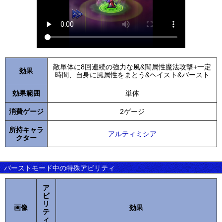
敵単体に8回連続の強力な風&闇属性魔法攻撃+一定
効果
時間、自身に風属性をまとう&ヘイスト&バースト
効果範囲
単体
消費ゲージ
2ゲージ
所持キャラ
アルティミシア
クター
バーストモード中の特殊アビリティ
ア
ビ
リ
画像
効果
テ
ィ