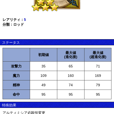
レアリティ：
5
分類：ロッド
ステータス
最大値
最大値
初期値
(進化後)
(超進化後)
攻撃力
35
65
71
魔力
109
160
169
精神
49
74
79
命中
95
95
95
特殊効果
アルティミシア必殺技変更