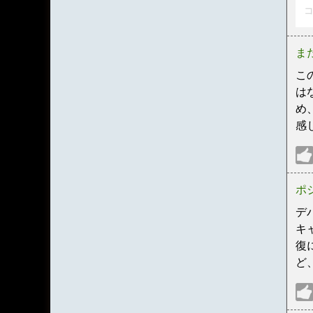
コ
ま
こ
は
め
感
ポ
デ
キ
復
ど