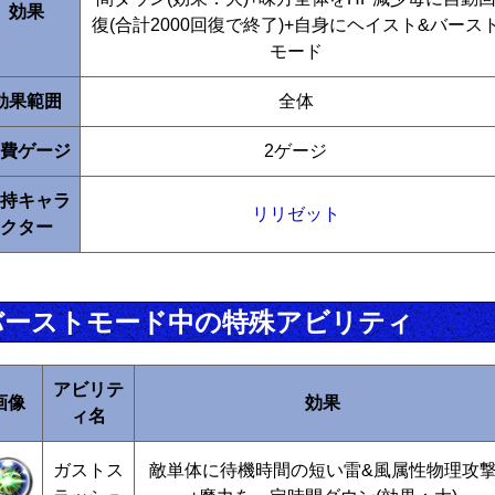
効果
復(合計2000回復で終了)+自身にヘイスト&バース
モード
効果範囲
全体
費ゲージ
2ゲージ
持キャラ
リリゼット
クター
バーストモード中の特殊アビリティ
アビリテ
画像
効果
ィ名
ガストス
敵単体に待機時間の短い雷&風属性物理攻