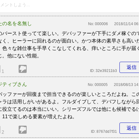
メントしよう...
たの名を名無し
No:
000006
2018/11/14 06
のバースト使ってて楽しい。デバッファーが下手にダメ稼ぐの
なく、ヒーラーに回れるのが面白い。かつ本体の素早さも高い
、色々な雑仕事を手早くこなしてくれる、痒いところに手が届
じ。他にない性能。
返信
1
ID:
32e39211b3
ジティブさん
No:
000005
2018/08/13 14
バッファーが回復まで担当できるのが楽しいところだよね。こ
ャラは活用しがいがあるよ。フルダイブして、デバフしながら
に役立てるのは本当にいい。シリーズフルでは他にも候補でる
、11で楽しめる要素が増えたよね。
返信
2
ID:
8767dd7f31