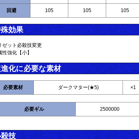
回避
105
105
105
特殊効果
リゼット必殺技変更
属性強化【小】
超進化に必要な素材
必要素材
ダークマター(★5)
×1
必要ギル
2500000
必殺技