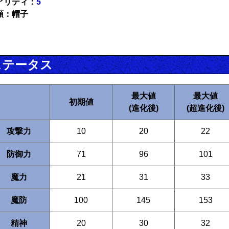
アリティ：
5
類：帽子
ステータス
最大値
最大値
初期値
(進化後)
(超進化後)
攻撃力
10
20
22
防御力
71
96
101
魔力
21
31
33
魔防
100
145
153
精神
20
30
32