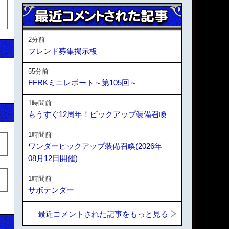
2分前
フレンド募集掲示板
55分前
FFRKミニレポート～第105回～
1時間前
もうすぐ12周年！ピックアップ装備召喚
1時間前
ワンダーピックアップ装備召喚(2026年
08月12日開催)
1時間前
サボテンダー
最近コメントされた記事をもっと見る