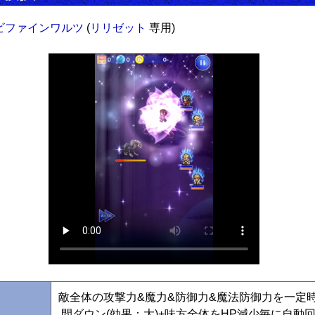
ビファインワルツ
(
リリゼット
専用)
敵全体の攻撃力&魔力&防御力&魔法防御力を一定
間ダウン(効果：大)+味方全体をHP減少毎に自動