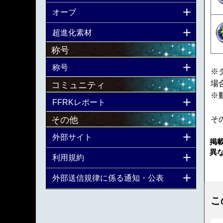
オーブ
超進化素材
称号
称号
※
場
コミュニティ
※
FFRKレポート
その他
そ
外部サイト
掲
異
利用規約
外部送信規律に係る通知・公表
こ