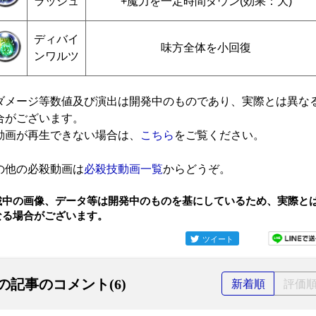
ラッシュ
+魔力を一定時間ダウン(効果：大)
ディバイ
味方全体を小回復
ンワルツ
ダメージ等数値及び演出は開発中のものであり、実際とは異な
合がございます。
動画が再生できない場合は、
こちら
をご覧ください。
の他の必殺動画は
必殺技動画一覧
からどうぞ。
載中の画像、データ等は開発中のものを基にしているため、実際と
なる場合がございます。
ツイート
の記事のコメント(6)
新着順
評価