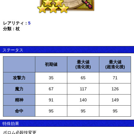
レアリティ：
5
分類：杖
ステータス
最大値
最大値
初期値
(進化後)
(超進化後)
攻撃力
35
65
71
魔力
67
117
126
精神
91
140
149
命中
95
95
95
特殊効果
ポロム必殺技変更