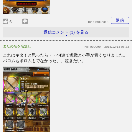
返信
6
ID:
d7ff03c318
返信コメント (3) を見る
またの名を名無し
No:
000099
2015/12/14 08:23
これはキタ！と思ったら・・44連で虎徹と小手が青くなりました。
パロムもポロムもでなかった、、泣きたい。