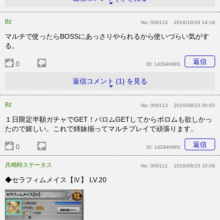
Bz
No:
000114
2016/10/16 14:18
マルチで使ったらBOSSにあっさりやられるから使いづらい気がす
る。
返信
0
ID:
14294f48f1
返信コメント (1) を見る
Bz
No:
000113
2016/09/23 00:03
１日限定半額ガチャでGET！パロムGETしてからポロムも欲しかっ
たので嬉しい。これで姉妹揃ってマルチプレイで頑張ります。
返信
0
ID:
14294f48f1
共鳴時ステータス
No:
000111
2016/06/15 10:09
◆セラフィムメイス【Ⅳ】 LV.20