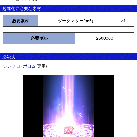
超進化に必要な素材
必要素材
ダークマター(★5)
×1
必要ギル
2500000
必殺技
シンクロ
(
ポロム
専用)