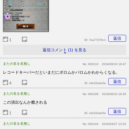
返信
1
ID:
7ea77376c1
返信コメント (1) を見る
またの名を名無し
No:
000110
2016/06/10 16:47
レコードキーパーだといまだにポロムかパロムかわからくなる。
返信
4
ID:
c0e32ebe5e
またの名を名無し
No:
000109
2016/06/10 16:45
この演出なんか癒される
返信
1
ID:
c0e32ebe5e
またの名を名無し
No:
000104
2016/03/27 13:20