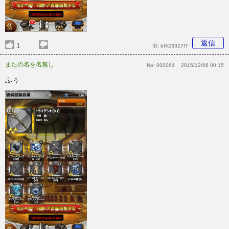
返信
1
ID:
bf423327f7
またの名を名無し
No:
000064
2015/12/06 00:15
ふぅ…