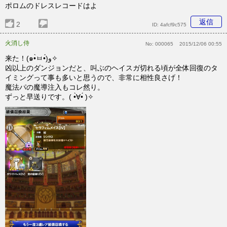
ポロムのドレスレコードはよ
返信
2
ID:
4afcf9c575
火消し侍
No:
000065
2015/12/06 00:55
来た！(๑•̀ㅂ•́)و✧︎
凶以上のダンジョンだと、叫ぶのヘイスガ切れる頃が全体回復のタ
イミングって事も多いと思うので、非常に相性良さげ！
魔法パの魔導注入もコレ然り。
ずっと早送りです。( •̀∀︎•́ )✧︎