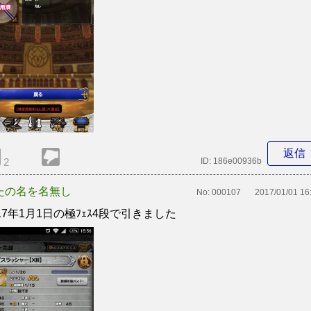
返信
2
ID:
186e00936b
たの名を名無し
No:
000107
2017/01/01 16
017年1月1日の極ﾌｪｽ4段で引きました