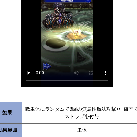
敵単体にランダムで3回の無属性魔法攻撃+中確率
効果
ストップを付与
効果範囲
単体