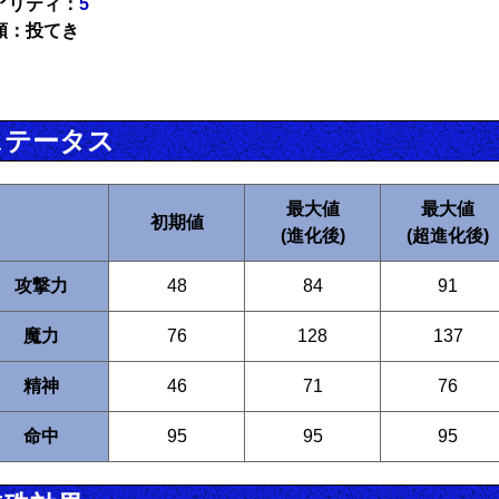
アリティ：
5
類：投てき
ステータス
最大値
最大値
初期値
(進化後)
(超進化後)
攻撃力
48
84
91
魔力
76
128
137
精神
46
71
76
命中
95
95
95