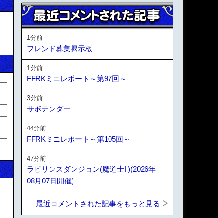
1分前
フレンド募集掲示板
1分前
FFRKミニレポート～第97回～
3分前
サボテンダー
44分前
FFRKミニレポート～第105回～
47分前
ラビリンスダンジョン(魔道士II)(2026年
08月07日開催)
最近コメントされた記事をもっと見る