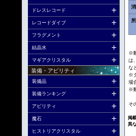
消
ドレスレコード
所
レコードダイブ
フラグメント
結晶水
※
マギアクリスタル
は
な
装備・アビリティ
※
装備品
場
※
装備ランキング
そ
アビリティ
掲
魔石
異
ヒストリアクリスタル