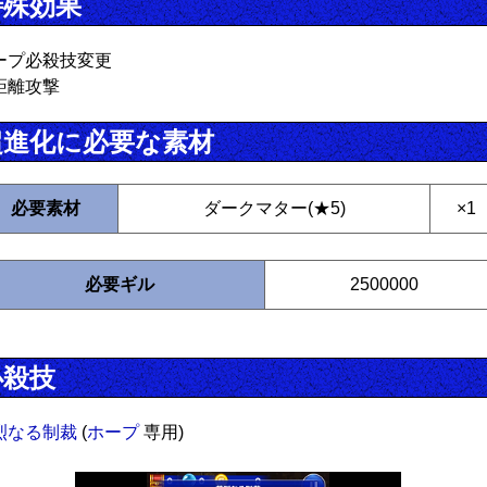
特殊効果
ープ必殺技変更
距離攻撃
超進化に必要な素材
必要素材
ダークマター(★5)
×1
必要ギル
2500000
必殺技
烈なる制裁
(
ホープ
専用)