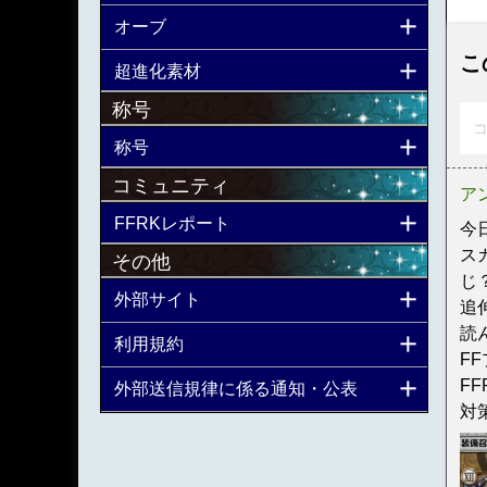
オーブ
こ
超進化素材
称号
コ
称号
コミュニティ
ア
FFRKレポート
今
ス
その他
じ？
外部サイト
追
読
利用規約
F
F
外部送信規律に係る通知・公表
対