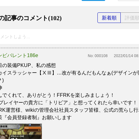
の記事のコメント(102)
新着順
評価
メントしよう...
ンビバレント186e
No:
000108
2022/01/14 08
日の装備PKUP、私の感想
カイスラッシャー【ⅩⅢ】…改が有るんだもんなぁ(デザインが
)
伸
んでくれて、ありがとう！FFRKを楽しみましょう！
Fプレイヤーの貴方に「トリビア」と想ってくれたら幸いです！
FRK運営様、wikiの管理会社社員スタッフ皆様、公式の荒らし行
策『会員登録者制』お願いします