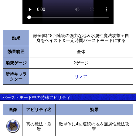
敵全体に8回連続の強力な地＆氷属性魔法攻撃＋自
効果
身をヘイスト＆一定時間バーストモードにする
効果範囲
全体
消費ゲージ
2ゲージ
所持キャラ
リノア
クター
バーストモード中の特殊アビリティ
画像
アビリティ名
効果
真の魔法・崩
敵単体に4回連続の地＆無属性魔法攻
岩
撃