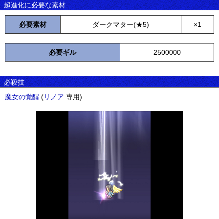
超進化に必要な素材
必要素材
ダークマター(★5)
×1
必要ギル
2500000
必殺技
魔女の覚醒
(
リノア
専用)