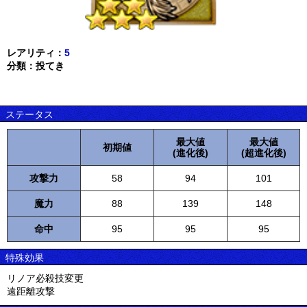
レアリティ：
5
分類：投てき
ステータス
最大値
最大値
初期値
(進化後)
(超進化後)
攻撃力
58
94
101
魔力
88
139
148
命中
95
95
95
特殊効果
リノア必殺技変更
遠距離攻撃