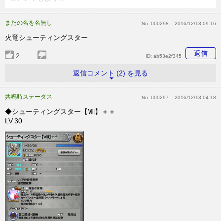
またの名を名無し
No:
000298
2016/12/13 09:16
火竜シューティングスター
返信
2
ID:
ab53e2f345
返信コメント (2) を見る
共鳴時ステータス
No:
000297
2016/12/13 04:18
◆シューティングスター【Ⅷ】＋＋
LV.30