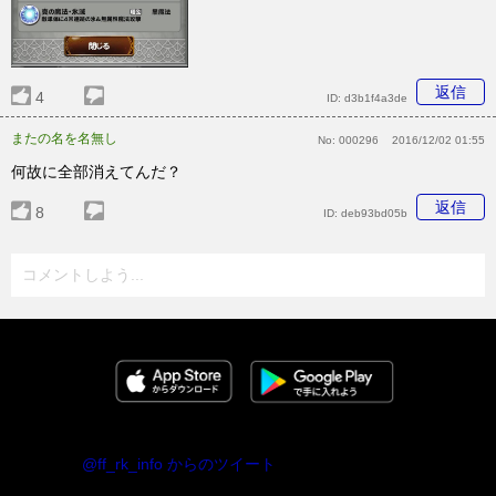
返信
4
ID:
d3b1f4a3de
またの名を名無し
No:
000296
2016/12/02 01:55
何故に全部消えてんだ？
返信
8
ID:
deb93bd05b
コメントしよう...
@ff_rk_info からのツイート