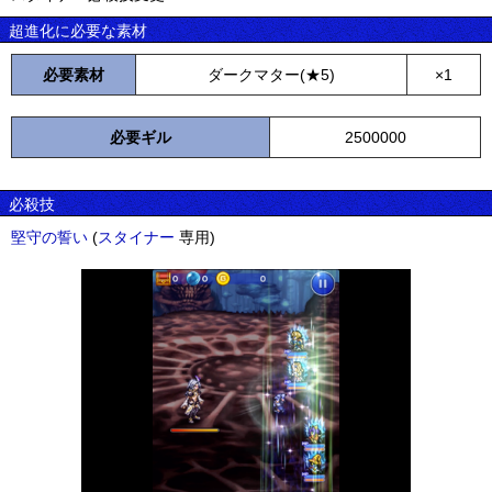
超進化に必要な素材
必要素材
ダークマター(★5)
×1
必要ギル
2500000
必殺技
堅守の誓い
(
スタイナー
専用)