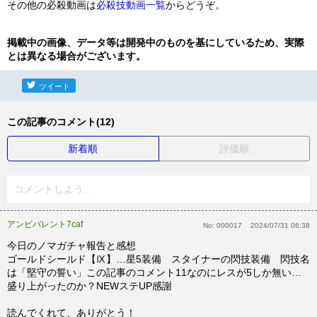
その他の必殺動画は
必殺技動画一覧
からどうぞ。
掲載中の画像、データ等は開発中のものを基にしているため、実際
とは異なる場合がございます。
ツイート
この記事のコメント(12)
新着順
評価順
コメントしよう...
アンビバレント7caf
No:
000017
2024/07/31 06:38
今日のノマガチャ報告と感想
ゴールドシールド【Ⅸ】…星5装備 スタイナーの閃技装備 閃技名
は「堅守の誓い」この記事のコメント11なのにレスが5しか無い…
盛り上がったのか？NEWステUP感謝
読んでくれて、ありがとう！