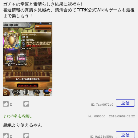
ガチャの幸運と素晴らしき結果に祝福を!
書込情報の真贋を見極め、清濁含めてFFRK公式Wikiもゲームも最後
まで楽しもう！
返信
0
ID:
7caf0672d9
またの名を名無し
No:
000006
2018/09/09 03:22
超絶より使えるやん
返信
0
ID:
9a163d556c