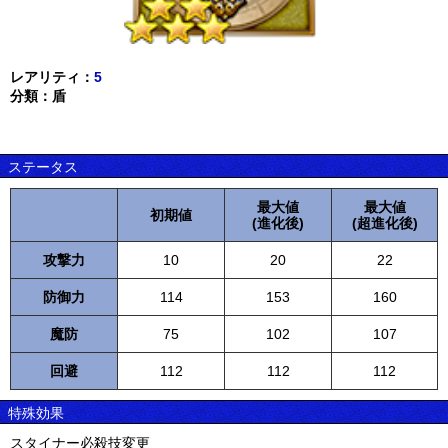
レアリティ：
5
分類：盾
ステータス
最大値
最大値
初期値
(進化後)
(超進化後)
攻撃力
10
20
22
防御力
114
153
160
魔防
75
102
107
回避
112
112
112
特殊効果
スタイナー必殺技変更