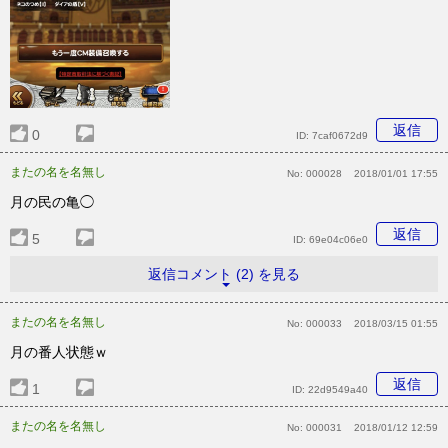
返信
0
ID:
7caf0672d9
またの名を名無し
No:
000028
2018/01/01 17:55
月の民の亀◯
返信
5
ID:
69e04c06e0
返信コメント (2) を見る
またの名を名無し
No:
000033
2018/03/15 01:55
月の番人状態ｗ
返信
1
ID:
22d9549a40
またの名を名無し
No:
000031
2018/01/12 12:59