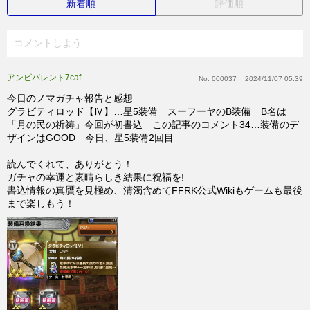
新着順
評価順
コメントしよう...
アンビバレント7caf
No:
000037
2024/11/07 05:39
今日のノマガチャ報告と感想
グラビティロッド【Ⅳ】…星5装備 スーフーヤのB装備 B名は
「月の民の祈祷」今回が初書込 この記事のコメント34…装備のデ
ザインはGOOD 今日、星5装備2回目
読んでくれて、ありがとう！
ガチャの幸運と素晴らしき結果に祝福を!
書込情報の真贋を見極め、清濁含めてFFRK公式Wikiもゲームも最後
まで楽しもう！