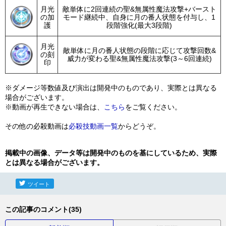
月光
敵単体に2回連続の聖&無属性魔法攻撃+バースト
の加
モード継続中、自身に月の番人状態を付与し、1
護
段階強化(最大3段階)
月光
敵単体に月の番人状態の段階に応じて攻撃回数&
の刻
威力が変わる聖&無属性魔法攻撃(3～6回連続)
印
※ダメージ等数値及び演出は開発中のものであり、実際とは異なる
場合がございます。
※動画が再生できない場合は、
こちら
をご覧ください。
その他の必殺動画は
必殺技動画一覧
からどうぞ。
掲載中の画像、データ等は開発中のものを基にしているため、実際
とは異なる場合がございます。
ツイート
この記事のコメント(35)