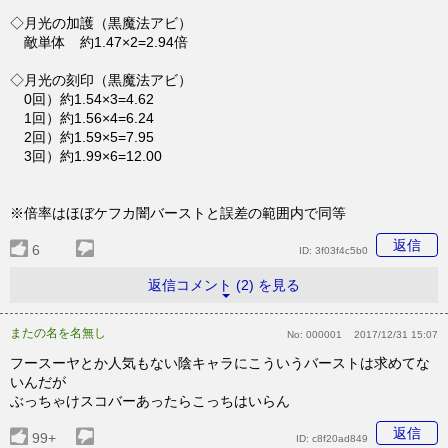
◇月光の加護（黒魔法アビ）
敵単体 約1.47×2=2.94倍
◇月光の刻印（黒魔法アビ）
0回）約1.54×3=4.62
1回）約1.56×4=6.24
2回）約1.59×5=7.95
3回）約1.99×6=12.00
※倍率はほぼケフカ闇バーストと誤差の範囲内で同等
返信
6
ID:
3f03f4c5b0
返信コメント (2) を見る
またの名を名無し
No:
000001
2017/12/31 15:07
フースーヤとか人気もない陰キャラにこういうバーストは求めてな
いんだが
ぶっちゃけスコバーあったらこっちはいらん
返信
99+
ID:
c8f20ad849