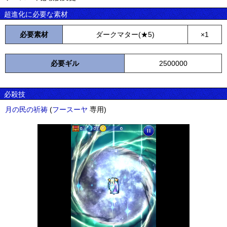
超進化に必要な素材
必要素材
ダークマター(★5)
×1
必要ギル
2500000
必殺技
月の民の祈祷
(
フースーヤ
専用)