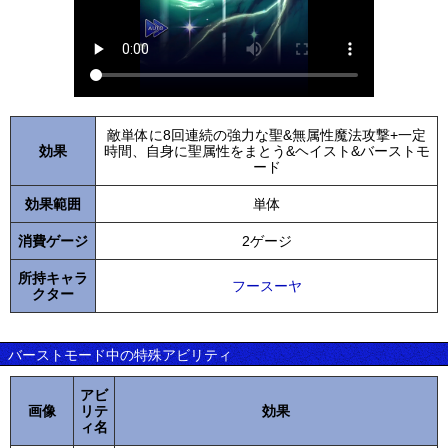
敵単体に8回連続の強力な聖&無属性魔法攻撃+一定
効果
時間、自身に聖属性をまとう&ヘイスト&バーストモ
ード
効果範囲
単体
消費ゲージ
2ゲージ
所持キャラ
フースーヤ
クター
バーストモード中の特殊アビリティ
アビ
画像
リテ
効果
ィ名