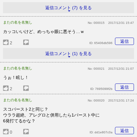
返信コメント (7) を見る
またの名を名無し
No:
000015
2017/12/31 15:47
カッコいいけど、めっちゃ眼に悪そう…ｗ
返信
2
ID:
65406db596
返信コメント (1) を見る
またの名を名無し
No:
000021
2017/12/31 21:07
うぉ！眩し！
返信
2
ID:
7695099f2b
またの名を名無し
No:
000020
2017/12/31 17:24
スコバースト2と同じ？
ウララ超絶、アレグロと併用したら1バースト中に
6発打てるかな？
返信
0
ID:
dd1e807c0a