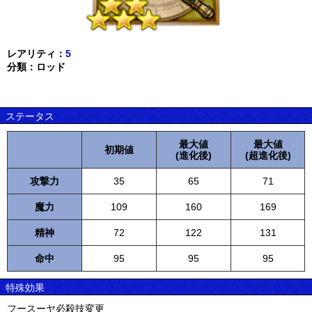
レアリティ：
5
分類：ロッド
ステータス
最大値
最大値
初期値
(進化後)
(超進化後)
攻撃力
35
65
71
魔力
109
160
169
精神
72
122
131
命中
95
95
95
特殊効果
フースーヤ必殺技変更