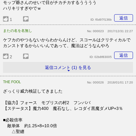
モップ爺さんのせいで目がチカチカするうううう
ハリキリすぎやでｗ
返信
1
ID:
f0d97f136b
またの名を名無し
No:
000023
2017/12/31 22:27
ケフカのやつもないからわからんけど、スコールはクリティカルで
カンストするからいいんであって、魔法はどうなんやろ
返信
2
ID:
02b8f83005
返信コメント (1) を見る
THE FOOL
No:
000026
2018/01/01 17:20
ざっくり威力検証してきました
【協力】フォース モブリスの村2 フンババ
【ステータス】魔力400 魔石なし、レコダイ黒魔ダメUP+3％
■必殺倍率
敵単体 約1.25×8=10.0倍
△聖纏