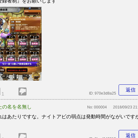
登録者制』をお願いします
返信
1
ID:
970e3d8a25
たの名を名無し
No:
000004
2018/09/23 21
れはあたりですな。ナイトアビの弱点は発動時間がながいです
返信