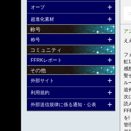
オーブ
コ
超進化素材
称号
ア
称号
え
コミュニティ
フ
FFRKレポート
虹
感
その他
聖
外部サイト
ル
追
利用規約
次
読
外部送信規律に係る通知・公表
F
を!
管