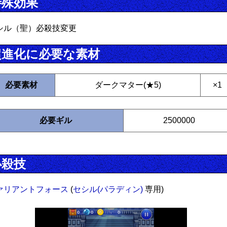
特殊効果
シル（聖）必殺技変更
超進化に必要な素材
必要素材
ダークマター(★5)
×1
必要ギル
2500000
必殺技
ァリアントフォース
(
セシル(パラディン)
専用)