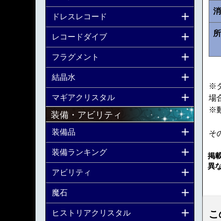
消
ドレスレコード
所
レコードダイブ
フラグメント
結晶水
※
マギアクリスタル
場
※
装備・アビリティ
装備品
そ
装備ランキング
掲
異
アビリティ
魔石
ヒストリアクリスタル
こ