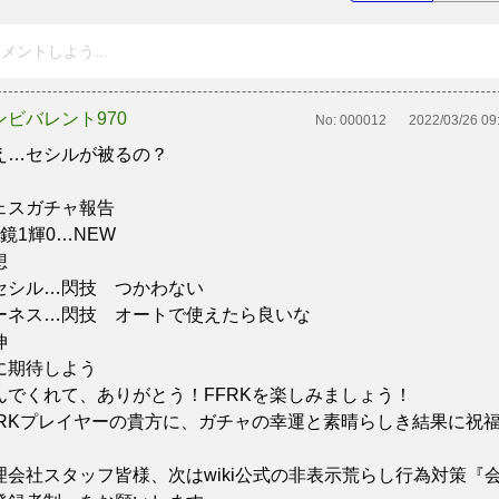
メントしよう...
ンビバレント970
No:
000012
2022/03/26 09
え…セシルが被るの？
ェスガチャ報告
1鏡1輝0…NEW
想
セシル…閃技 つかわない
ーネス…閃技 オートで使えたら良いな
伸
に期待しよう
んでくれて、ありがとう！FFRKを楽しみましょう！
FRKプレイヤーの貴方に、ガチャの幸運と素晴らしき結果に祝
理会社スタッフ皆様、次はwiki公式の非表示荒らし行為対策『