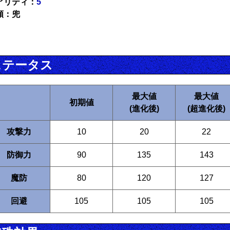
アリティ：
5
類：兜
ステータス
最大値
最大値
初期値
(進化後)
(超進化後)
攻撃力
10
20
22
防御力
90
135
143
魔防
80
120
127
回避
105
105
105