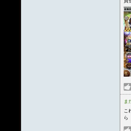
員
ま
こ
ら