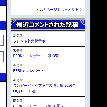
人気のページをもっと見る
31分前
フレンド募集掲示板
32分前
FFRKミニレポート～第105回～
42分前
FFRKミニレポート
46分前
ワンダーピックアップ装備召喚(2026年
08月12日開催)
53分前
FFRKミニレポート～第101回～