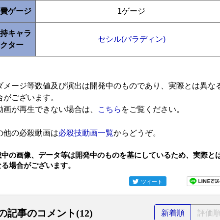
費ゲージ
1ゲージ
持キャラ
セシル(パラディン)
クター
ダメージ等数値及び演出は開発中のものであり、実際とは異な
合がございます。
動画が再生できない場合は、
こちら
をご覧ください。
の他の必殺動画は
必殺技動画一覧
からどうぞ。
載中の画像、データ等は開発中のものを基にしているため、実際と
なる場合がございます。
ツイート
の記事のコメント(12)
新着順
評価