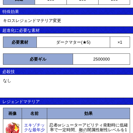
特殊効果
キロスレジェンドマテリア変更
超進化に必要な素材
必要素材
ダークマター(★5)
×1
必要ギル
2500000
必殺技
なし
レジェンドマテリア
画像
名前
効果
エキゾチッ
忍者orシューターアビリティ発動時に低確
クな最年少
率で一定時間、敵の闇属性耐性レベルを1