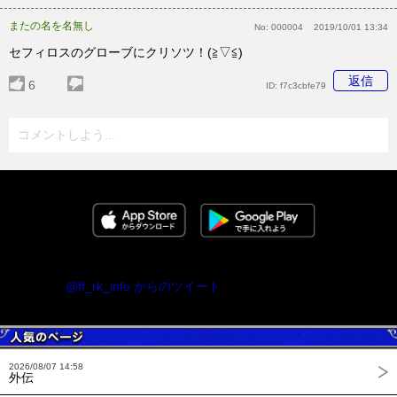
またの名を名無し
No:
000004
2019/10/01 13:34
セフィロスのグローブにクリソツ！(≧▽≦)
返信
6
ID:
f7c3cbfe79
コメントしよう...
@ff_rk_info からのツイート
2026/08/07 14:58
外伝