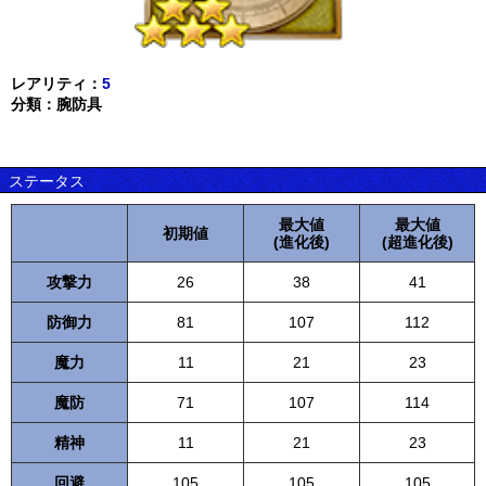
レアリティ：
5
分類：腕防具
ステータス
最大値
最大値
初期値
(進化後)
(超進化後)
攻撃力
26
38
41
防御力
81
107
112
魔力
11
21
23
魔防
71
107
114
精神
11
21
23
回避
105
105
105