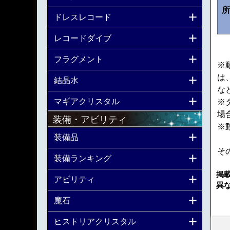
所
ドレスレコード
レコードダイブ
フラグメント
※
は
結晶水
な
マギアクリスタル
※
場
装備・アビリティ
※
装備品
そ
装備ランキング
掲
アビリティ
異
魔石
ヒストリアクリスタル