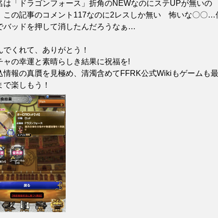
名は「ドラゴンフォース」折角のNEWなのにステUPが無いの
 この記事のコメント117なのに2レスしか無い 怖いな〇〇…
でバッドを押して消したんだろうなぁ…
んでくれて、ありがとう！
チャの幸運と素晴らしき結果に祝福を!
込情報の真贋を見極め、清濁含めてFFRK公式Wikiもゲームも
まで楽しもう！