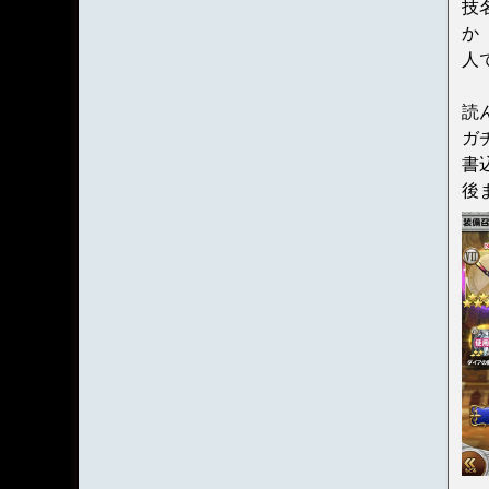
技
か
人
読
ガ
書
後