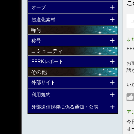
こ
オーブ
超進化素材
コ
称号
ま
称号
F
コミュニティ
FFRKレポート
お
話
その他
外部サイト
い
利用規約
外部送信規律に係る通知・公表
ア
今
オ