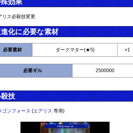
特殊効果
アリス必殺技変更
超進化に必要な素材
必要素材
ダークマター(★5)
×1
必要ギル
2500000
必殺技
ラゴンフォース
(
エアリス
専用)