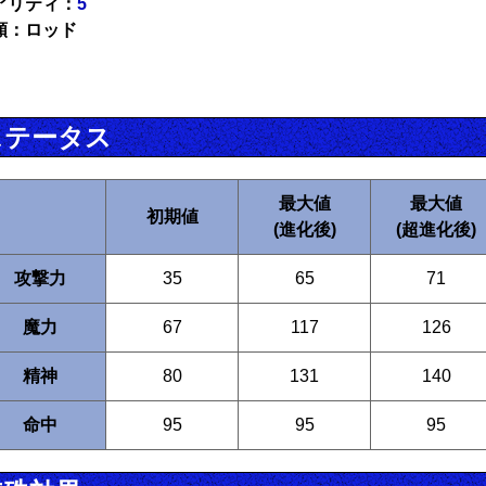
アリティ：
5
類：ロッド
ステータス
最大値
最大値
初期値
(進化後)
(超進化後)
攻撃力
35
65
71
魔力
67
117
126
精神
80
131
140
命中
95
95
95