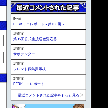
5分前
FFRKミニレポート～第105回～
1時間前
第35回公式生放送観覧応募
1時間前
サボテンダー
1時間前
フレンド募集掲示板
2時間前
FFRKミニレポート
最近コメントされた記事をもっと見る