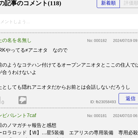
の記事のコメント(118)
新着順
評価
メントしよう...
たの名を名無し
No:
000182
2024/07/19 09
FRKやってる≠アニオタ なので
前のようなコテハン付けてるオープンアニオタとここの住人で
が合うわけないよ
たとしても隠れアニオタだからお前とは会話しないだろうし
返信
0
ID:
fb23058493
ンビバレント7caf
No:
000181
2024/07/10 06
日のノマガチャ報告と感想
ーロラロッド【Ⅶ】…星5装備 エアリスの専用装備 専用必殺