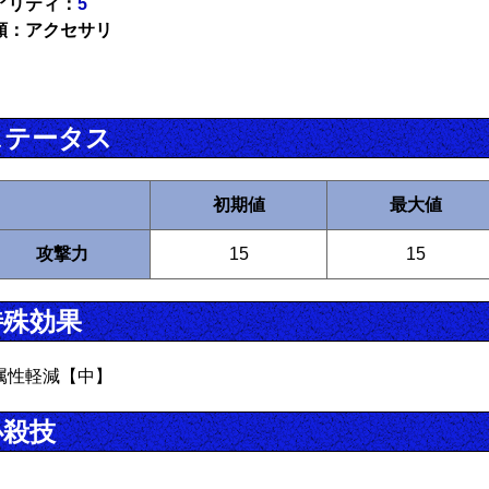
アリティ：
5
類：アクセサリ
ステータス
初期値
最大値
攻撃力
15
15
特殊効果
属性軽減【中】
必殺技
し