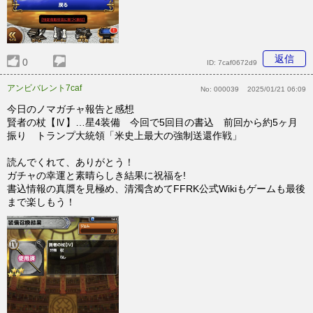
返信
0
ID:
7caf0672d9
アンビバレント7caf
No:
000039
2025/01/21 06:09
今日のノマガチャ報告と感想
賢者の杖【Ⅳ】…星4装備 今回で5回目の書込 前回から約5ヶ月
振り トランプ大統領「米史上最大の強制送還作戦」
読んでくれて、ありがとう！
ガチャの幸運と素晴らしき結果に祝福を!
書込情報の真贋を見極め、清濁含めてFFRK公式Wikiもゲームも最後
まで楽しもう！