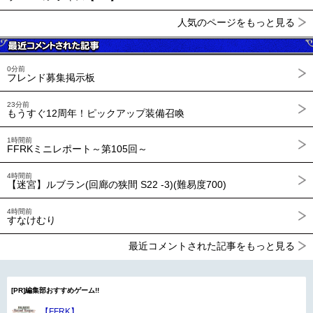
人気のページをもっと見る
0分前
フレンド募集掲示板
23分前
もうすぐ12周年！ピックアップ装備召喚
1時間前
FFRKミニレポート～第105回～
4時間前
【迷宮】ルブラン(回廊の狭間 S22 -3)(難易度700)
4時間前
すなけむり
最近コメントされた記事をもっと見る
[PR]編集部おすすめゲーム!!
【FFRK】