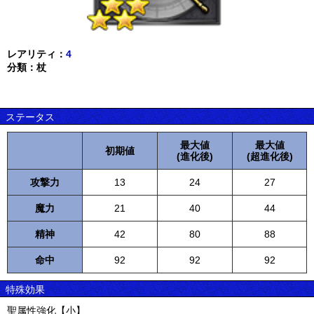
レアリティ：
4
分類：杖
ステータス
最大値
最大値
初期値
(進化後)
(超進化後)
攻撃力
13
24
27
魔力
21
40
44
精神
42
80
88
命中
92
92
92
特殊効果
聖属性強化【小】