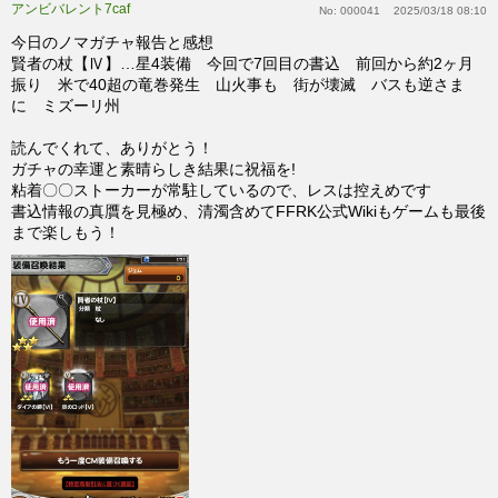
アンビバレント7caf
No:
000041
2025/03/18 08:10
今日のノマガチャ報告と感想
賢者の杖【Ⅳ】…星4装備 今回で7回目の書込 前回から約2ヶ月
振り 米で40超の竜巻発生 山火事も 街が壊滅 バスも逆さま
に ミズーリ州
読んでくれて、ありがとう！
ガチャの幸運と素晴らしき結果に祝福を!
粘着〇〇ストーカーが常駐しているので、レスは控えめです
書込情報の真贋を見極め、清濁含めてFFRK公式Wikiもゲームも最後
まで楽しもう！