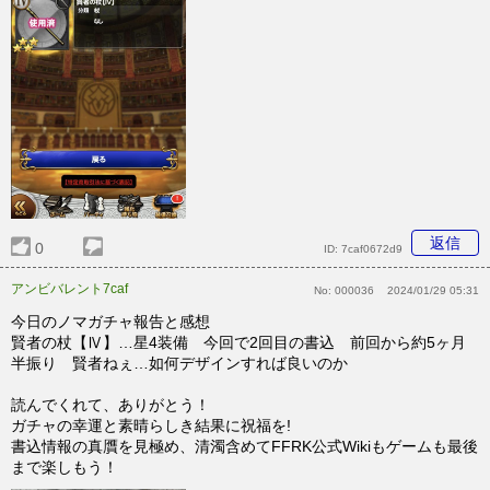
返信
0
ID:
7caf0672d9
アンビバレント7caf
No:
000036
2024/01/29 05:31
今日のノマガチャ報告と感想
賢者の杖【Ⅳ】…星4装備 今回で2回目の書込 前回から約5ヶ月
半振り 賢者ねぇ…如何デザインすれば良いのか
読んでくれて、ありがとう！
ガチャの幸運と素晴らしき結果に祝福を!
書込情報の真贋を見極め、清濁含めてFFRK公式Wikiもゲームも最後
まで楽しもう！