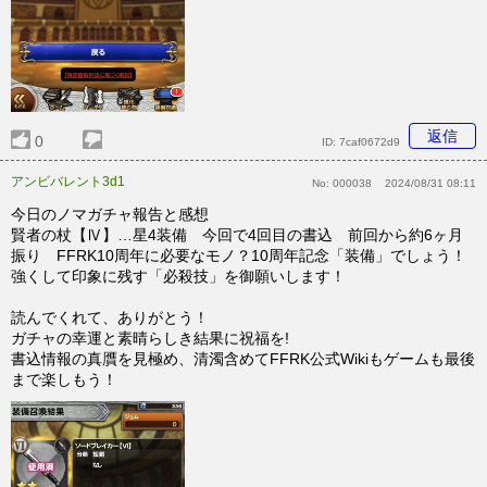
返信
0
ID:
7caf0672d9
アンビバレント3d1
No:
000038
2024/08/31 08:11
今日のノマガチャ報告と感想
賢者の杖【Ⅳ】…星4装備 今回で4回目の書込 前回から約6ヶ月
振り FFRK10周年に必要なモノ？10周年記念「装備」でしょう！
強くして印象に残す「必殺技」を御願いします！
読んでくれて、ありがとう！
ガチャの幸運と素晴らしき結果に祝福を!
書込情報の真贋を見極め、清濁含めてFFRK公式Wikiもゲームも最後
まで楽しもう！