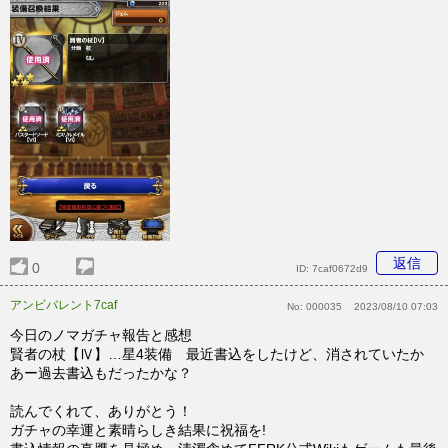
返信
0
ID:
7caf0672d9
アンビバレント7caf
No:
000035
2023/08/10 07:03
今日のノマガチャ報告と感想
賢者の杖【Ⅳ】…星4装備 最近書込をしたけど、消されていたか
あー過去書込もだったかな？
読んでくれて、ありがとう！
ガチャの幸運と素晴らしき結果に祝福を!