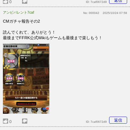
返信
0
ID:
7caf0672d9
アンビバレント7caf
No:
000042
2025/10/24 07:58
CMガチャ報告その2
読んでくれて、ありがとう！
最後までFFRK公式Wikiもゲームも最後まで楽しもう！
返信
0
ID:
7caf0672d9