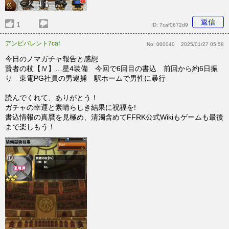
返信
1
ID:
7caf0672d9
アンビバレント7caf
No:
000040
2025/01/27 05:58
今日のノマガチャ報告と感想
賢者の杖【Ⅳ】…星4装備 今回で6回目の書込 前回から約6日振
り 東電PG社員の男逮捕 駅ホームで男性に暴行
読んでくれて、ありがとう！
ガチャの幸運と素晴らしき結果に祝福を!
書込情報の真贋を見極め、清濁含めてFFRK公式Wikiもゲームも最後
まで楽しもう！