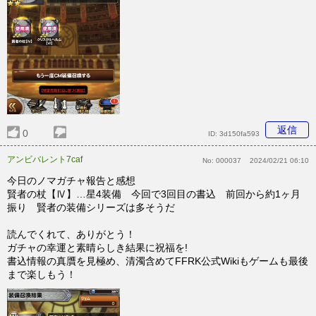
返信
0
ID:
3d150fa593
アンビバレント7caf
No:
000037
2024/02/21 06:10
今日のノマガチャ報告と感想
賢者の杖【Ⅳ】…星4装備 今回で3回目の書込 前回から約1ヶ月
振り 賢者の装備シリーズは多そうだ
読んでくれて、ありがとう！
ガチャの幸運と素晴らしき結果に祝福を!
書込情報の真贋を見極め、清濁含めてFFRK公式Wikiもゲームも最後
まで楽しもう！