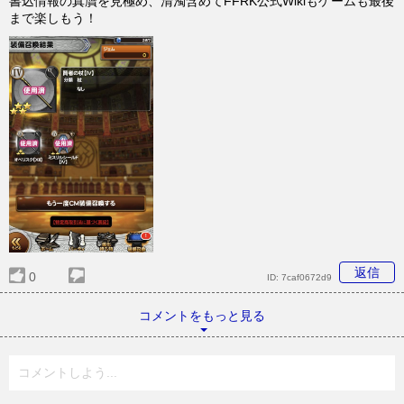
書込情報の真贋を見極め、清濁含めてFFRK公式Wikiもゲームも最後
まで楽しもう！
返信
0
ID:
7caf0672d9
コメントをもっと見る
コメントしよう...