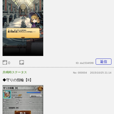
返信
0
ID:
da1534f3f9
共鳴時ステータス
No:
000004
2015/10/25 21:14
◆守りの指輪【II】