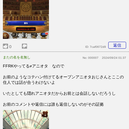
返信
0
ID:
7caf0672d9
またの名を名無し
No:
000007
2024/09/24 01:37
FFRKやってる≠アニオタ なので
お前のようなコテハン付けてるオープンアニオタおじさんとここの
住人では話が合うわけないよ
いたとしても隠れアニオタだからお前とは会話しないだろうし
お前のコメントや返信には誰も返信しないのがその証拠