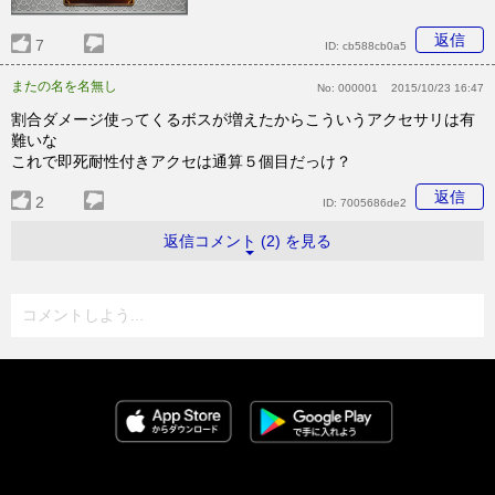
返信
7
ID:
cb588cb0a5
またの名を名無し
No:
000001
2015/10/23 16:47
割合ダメージ使ってくるボスが増えたからこういうアクセサリは有
難いな
これで即死耐性付きアクセは通算５個目だっけ？
返信
2
ID:
7005686de2
返信コメント (2) を見る
コメントしよう...