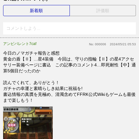
新着順
評価順
コメントしよう...
アンビバレント7caf
No:
000006
2024/05/21 05:53
今日のノマガチャ報告と感想
黄金の盾【Ⅱ】…星4装備 今回は、守りの指輪【Ⅱ】の星4アクセ
サリー装備ページに書込 この記事のコメント4…即死耐性【中】通
算5個目だったのか
読んでくれて、ありがとう！
ガチャの幸運と素晴らしき結果に祝福を!
書込情報の真贋を見極め、清濁含めてFFRK公式Wikiもゲームも最後
まで楽しもう！