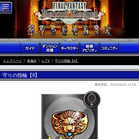
トップページ
装備品
レア4
守りの指輪【II】
守りの指輪【II】
最終更新 :
2015/10/23 14:59