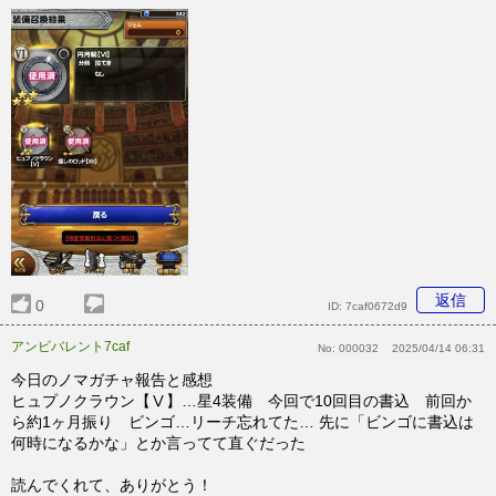
返信
0
ID:
7caf0672d9
アンビバレント7caf
No:
000032
2025/04/14 06:31
今日のノマガチャ報告と感想
ヒュプノクラウン【Ⅴ】…星4装備 今回で10回目の書込 前回か
ら約1ヶ月振り ビンゴ…リーチ忘れてた… 先に「ビンゴに書込は
何時になるかな」とか言ってて直ぐだった
読んでくれて、ありがとう！