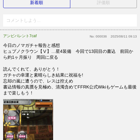
新着順
評価順
コメントしよう...
アンビバレント7caf
No:
000036
2025/08/11 09:13
今日のノマガチャ報告と感想
ヒュプノクラウン【Ⅴ】…星4装備 今回で13回目の書込 前回か
ら約1ヶ月振り 周回に戻る
読んでくれて、ありがとう！
ガチャの幸運と素晴らしき結果に祝福を!
忘却の嵐に遭うので、レスは控えめ
書込情報の真贋を見極め、清濁含めてFFRK公式Wikiもゲームも最後
まで楽しもう！