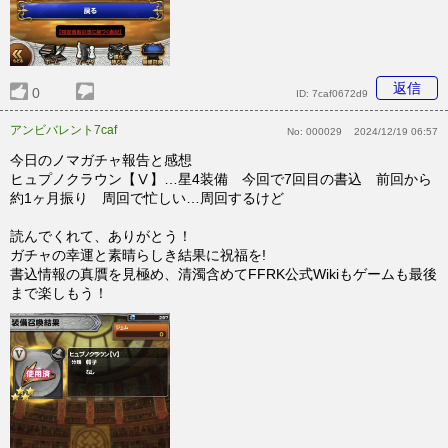
返信
0
ID:
7caf0672d9
アンビバレント7caf
No:
000029
2024/12/19 06:57
今日のノマガチャ報告と感想
ヒュプノクラウン【Ⅴ】…星4装備 今回で7回目の書込 前回から
約1ヶ月振り 周回で忙しい…周回するけど
読んでくれて、ありがとう！
ガチャの幸運と素晴らしき結果に祝福を!
書込情報の真贋を見極め、清濁含めてFFRK公式Wikiもゲームも最後
まで楽しもう！