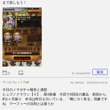
まで楽しもう！
返信
0
ID:
16ea9a5432
アンビバレント7caf
No:
000024
2024/05/15 06:16
今日のノマガチャ報告と感想
ヒュプノクラウン【Ⅴ】…星4装備 今回で4回目の書込 前回から
約1ヶ月振り 本当は昨日も引いている…「稀にヨく有る」現象です
ね マーフィーの法則とは違うか