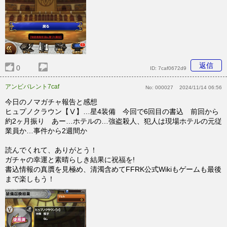
返信
0
ID:
7caf0672d9
アンビバレント7caf
No:
000027
2024/11/14 06:56
今日のノマガチャ報告と感想
ヒュプノクラウン【Ⅴ】…星4装備 今回で6回目の書込 前回から
約2ヶ月振り あー…ホテルの…強盗殺人、犯人は現場ホテルの元従
業員か…事件から2週間か
読んでくれて、ありがとう！
ガチャの幸運と素晴らしき結果に祝福を!
書込情報の真贋を見極め、清濁含めてFFRK公式Wikiもゲームも最後
まで楽しもう！