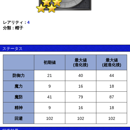
レアリティ：
4
分類：帽子
ステータス
最大値
最大値
初期値
(進化後)
(超進化後)
防御力
21
40
44
魔力
9
16
18
魔防
41
79
87
精神
9
16
18
回避
102
102
102