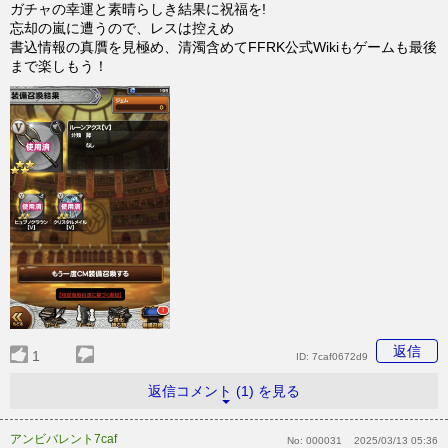
ガチャの幸運と素晴らしき結果に祝福を!
忘却の嵐に遭うので、レスは控えめ
書込情報の真贋を見極め、清濁含めてFFRK公式Wikiもゲームも最後
まで楽しもう！
返信
1
ID:
7caf0672d9
返信コメント (1) を見る
アンビバレント7caf
No:
000031
2025/03/13 05:36