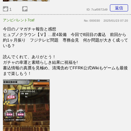
返信
1
ID:
7caf0672d9
アンビバレント7caf
No:
000030
2025/01/23 07:20
今日のノマガチャ報告と感想
ヒュプノクラウン【Ⅴ】…星4装備 今回で8回目の書込 前回から
約1ヶ月振り フジテレビ問題 専務会見 何か問題が大きく成って
いる？
読んでくれて、ありがとう！
ガチャの幸運と素晴らしき結果に祝福を!
書込情報の真贋を見極め、清濁含めてFFRK公式Wikiもゲームも最後
まで楽しもう！