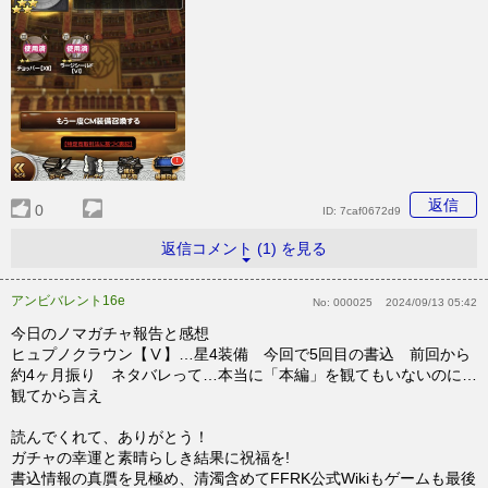
返信
0
ID:
7caf0672d9
返信コメント (1) を見る
アンビバレント16e
No:
000025
2024/09/13 05:42
今日のノマガチャ報告と感想
ヒュプノクラウン【Ⅴ】…星4装備 今回で5回目の書込 前回から
約4ヶ月振り ネタバレって…本当に「本編」を観てもいないのに…
観てから言え
読んでくれて、ありがとう！
ガチャの幸運と素晴らしき結果に祝福を!
書込情報の真贋を見極め、清濁含めてFFRK公式Wikiもゲームも最後