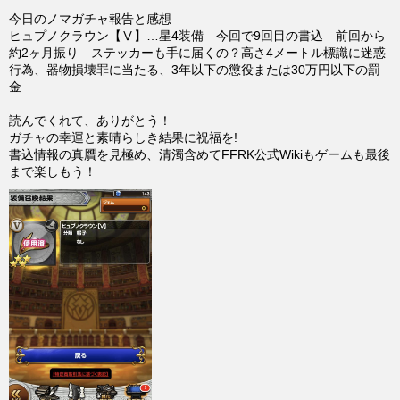
今日のノマガチャ報告と感想
ヒュプノクラウン【Ⅴ】…星4装備 今回で9回目の書込 前回から
約2ヶ月振り ステッカーも手に届くの？高さ4メートル標識に迷惑
行為、器物損壊罪に当たる、3年以下の懲役または30万円以下の罰
金
読んでくれて、ありがとう！
ガチャの幸運と素晴らしき結果に祝福を!
書込情報の真贋を見極め、清濁含めてFFRK公式Wikiもゲームも最後
まで楽しもう！