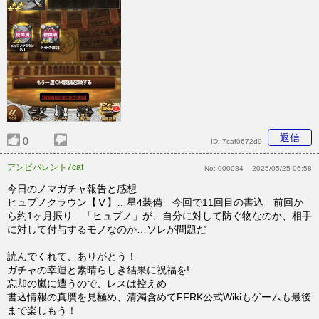
返信
0
ID:
7caf0672d9
アンビバレント7caf
No:
000034
2025/05/25 06:58
今日のノマガチャ報告と感想
ヒュプノクラウン【Ⅴ】…星4装備 今回で11回目の書込 前回か
ら約1ヶ月振り 「ヒュプノ」が、自分に対して防ぐ物なのか、相手
に対して付与するモノなのか…ソレが問題だ
読んでくれて、ありがとう！
ガチャの幸運と素晴らしき結果に祝福を!
忘却の嵐に遭うので、レスは控えめ
書込情報の真贋を見極め、清濁含めてFFRK公式Wikiもゲームも最後
まで楽しもう！