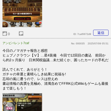
返信
0
ID:
7caf0672d9
アンビバレント7caf
No:
000035
2025/07/09 05:51
今日のノマガチャ報告と感想
ヒュプノクラウン【Ⅴ】…星4装備 今回で12回目の書込 前回か
ら約2ヶ月振り 日米関税協議…未だ続くか、困ったカードの手札だ
読んでくれて、ありがとう！
ガチャの幸運と素晴らしき結果に祝福を!
忘却の嵐に遭うので、レスは控えめ
書込情報の真贋を見極め、清濁含めてFFRK公式Wikiもゲームも最後
まで楽しもう！