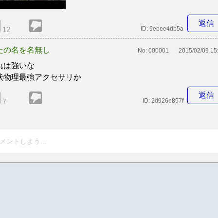
返信
12
ID:
9ebee4db5a
たの名を名無し
No:
000001
2015/02/09 15
れは強いな
状物理最強アクセサリか
返信
7
ID:
2d926e857f
メントしよう...