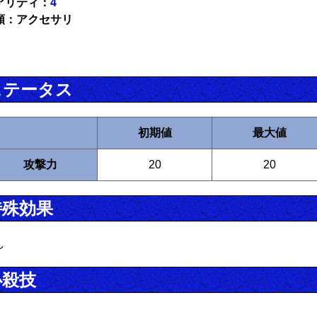
アリティ：
4
類：アクセサリ
ステータス
初期値
最大値
攻撃力
20
20
特殊効果
し
必殺技
し