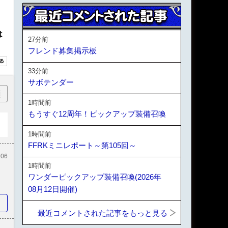
は
27分前
フレンド募集掲示板
33分前
サボテンダー
順
1時間前
もうすぐ12周年！ピックアップ装備召喚
1時間前
FFRKミニレポート～第105回～
:06
1時間前
ワンダーピックアップ装備召喚(2026年
08月12日開催)
最近コメントされた記事をもっと見る