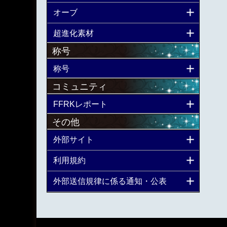
オーブ
超進化素材
称号
称号
コミュニティ
FFRKレポート
その他
外部サイト
利用規約
外部送信規律に係る通知・公表