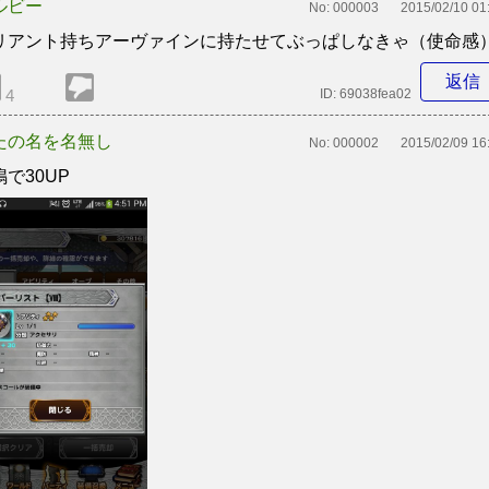
ルビー
No:
000003
2015/02/10 01
リアント持ちアーヴァインに持たせてぶっぱしなきゃ（使命感
返信
4
ID:
69038fea02
たの名を名無し
No:
000002
2015/02/09 16
鳴で30UP