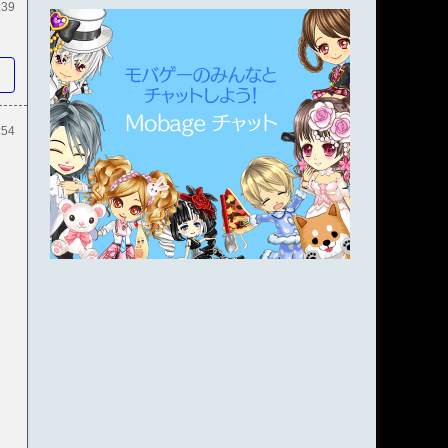
:39
）
:54