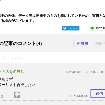
載中の画像、データ等は開発中のものを基にしているため、実際と
なる場合がございます。
ツイート
の記事のコメント(4)
新着順
評価
メントしよう...
たの名を名無し
No:
000004
2015/02/13 03
りあえず
ワーリスト合成したい
返信
2
ID:
e6a1dbf6f2