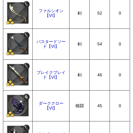
ファルシオン
剣
52
0
【VI】
バスタードソー
剣
54
0
ド【VI】
ブレイクブレイ
剣
46
0
ド【VI】
ダーククロー
格闘
45
0
【VI】