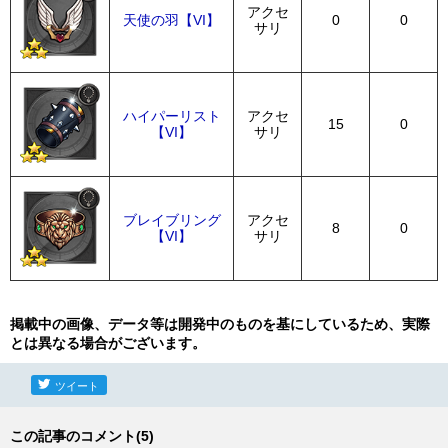
アクセ
天使の羽【VI】
0
0
サリ
ハイパーリスト
アクセ
15
0
【VI】
サリ
ブレイブリング
アクセ
8
0
【VI】
サリ
掲載中の画像、データ等は開発中のものを基にしているため、実際
とは異なる場合がございます。
ツイート
この記事のコメント(5)