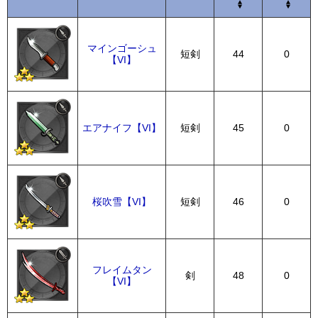
マインゴーシュ
短剣
44
0
【VI】
エアナイフ【VI】
短剣
45
0
桜吹雪【VI】
短剣
46
0
フレイムタン
剣
48
0
【VI】