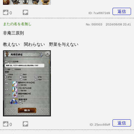
返信
0
ID:
7caf0672d9
またの名を名無し
No:
000003
2024/06/08 20:41
非庵三原則
教えない 関わらない 野菜を与えない
返信
0
ID:
25ecc66bff