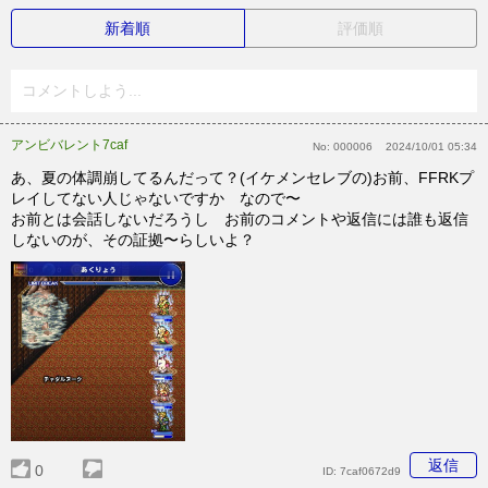
新着順
評価順
コメントしよう...
アンビバレント7caf
No:
000006
2024/10/01 05:34
あ、夏の体調崩してるんだって？(イケメンセレブの)お前、FFRKプ
レイしてない人じゃないですか なので〜
お前とは会話しないだろうし お前のコメントや返信には誰も返信
しないのが、その証拠〜らしいよ？
返信
0
ID:
7caf0672d9