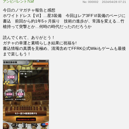
アンビバレント7caf
No:
000002
2024/04/26 07:21
今日のノマガチャ報告と感想
ホワイトドレス【Ⅵ】…星3装備 今回はレア3FFⅥ装備のページに
書込 前回から約1年5ヶ月振り 技術の進歩が、常識を変える…竹
槍持って突撃とか…何時の時代だったのだろうか
読んでくれて、ありがとう！
ガチャの幸運と素晴らしき結果に祝福を!
書込情報の真贋を見極め、清濁含めてFFRK公式Wikiもゲームも最後
まで楽しもう！