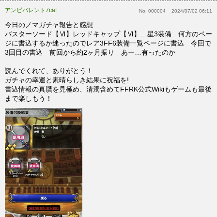
アンビバレント7caf
No:
000004
2024/07/02 06:11
今日のノマガチャ報告と感想
バスターソード【Ⅵ】レッドキャップ【Ⅵ】…星3装備 何方のペー
ジに書込するか迷ったのでレア3FF6装備一覧ページに書込 今回で
3回目の書込 前回から約2ヶ月振り あー…有ったのか
読んでくれて、ありがとう！
ガチャの幸運と素晴らしき結果に祝福を!
書込情報の真贋を見極め、清濁含めてFFRK公式Wikiもゲームも最後
まで楽しもう！