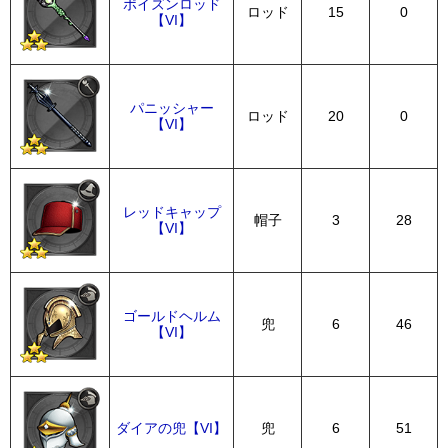
ポイズンロッド
ロッド
15
0
【VI】
パニッシャー
ロッド
20
0
【VI】
レッドキャップ
帽子
3
28
【VI】
ゴールドヘルム
兜
6
46
【VI】
ダイアの兜【VI】
兜
6
51