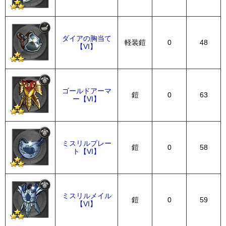
ダイアの胸当て
軽装鎧
0
48
【VI】
ゴールドアーマ
鎧
0
63
ー【VI】
ミスリルプレー
鎧
0
58
ト【VI】
ミスリルメイル
鎧
0
59
【VI】