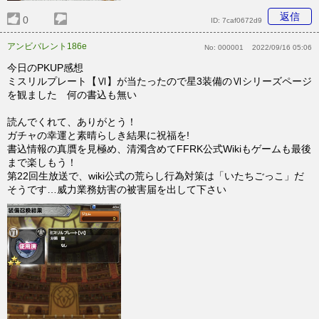
返信
0
ID:
7caf0672d9
アンビバレント186e
No:
000001
2022/09/16 05:06
今日のPKUP感想
ミスリルプレート【Ⅵ】が当たったので星3装備のⅥシリーズページ
を観ました 何の書込も無い
読んでくれて、ありがとう！
ガチャの幸運と素晴らしき結果に祝福を!
書込情報の真贋を見極め、清濁含めてFFRK公式Wikiもゲームも最後
まで楽しもう！
第22回生放送で、wiki公式の荒らし行為対策は「いたちごっこ」だ
そうです…威力業務妨害の被害届を出して下さい