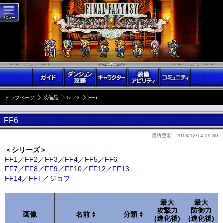
トップページ
装備品
レア3
FF6
FF6
最終更新 :
2018/12/14 09:30
＜シリーズ＞
FF1
／
FF2
／
FF3
／
FF4
／
FF5
／
FF6
FF7
／
FF8
／
FF9
／
FF10
／
FF12
／
FF13
FF14
／
FFT
／
ジョブ
最大
最大
攻撃力
防御力
画像
名前
分類
(進化後)
(進化後)