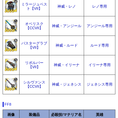
ミラージュベス
神威・レノ
レノ専用
ト【VII】
オベリスク
神威・アンジール
アンジール専用
【CCVII】
バスターグラブ
神威・ルード
ルード専用
【VII】
リボルバー
神威・イリーナ
イリーナ専用
【VII】
シルヴァンス
神威・ジェネシス
ジェネシス専用
【CCVII】
FF8
画像
装備品
必殺技/マテリア名
英雄