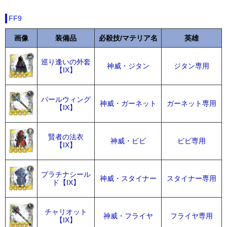
FF9
画像
装備品
必殺技/マテリア名
英雄
巡り逢いの外套
神威・ジタン
ジタン専用
【IX】
パールウィング
神威・ガーネット
ガーネット専用
【IX】
賢者の法衣
神威・ビビ
ビビ専用
【IX】
プラチナシール
神威・スタイナー
スタイナー専用
ド【IX】
チャリオット
神威・フライヤ
フライヤ専用
【IX】