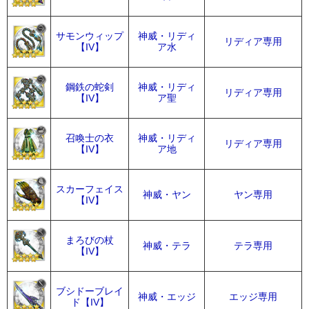
サモンウィップ
神威・リディ
リディア専用
【IV】
ア水
鋼鉄の蛇剣
神威・リディ
リディア専用
【IV】
ア聖
召喚士の衣
神威・リディ
リディア専用
【IV】
ア地
スカーフェイス
神威・ヤン
ヤン専用
【IV】
まろびの杖
神威・テラ
テラ専用
【IV】
ブシドーブレイ
神威・エッジ
エッジ専用
ド【IV】