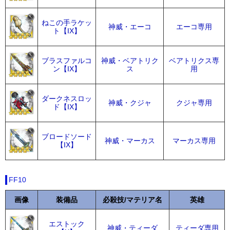
ねこの手ラケッ
神威・エーコ
エーコ専用
ト【IX】
ブラスファルコ
神威・ベアトリク
ベアトリクス専
ン【IX】
ス
用
ダークネスロッ
神威・クジャ
クジャ専用
ド【IX】
ブロードソード
神威・マーカス
マーカス専用
【IX】
FF10
画像
装備品
必殺技/マテリア名
英雄
エストック
神威・ティーダ
ティーダ専用