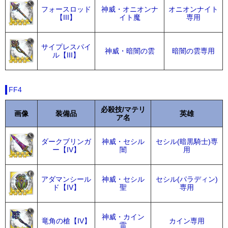
フォースロッド
神威・オニオンナ
オニオンナイト
【III】
イト魔
専用
サイプレスパイ
神威・暗闇の雲
暗闇の雲専用
ル【III】
FF4
必殺技/マテリ
画像
装備品
英雄
ア名
ダークブリンガ
神威・セシル
セシル(暗黒騎士)専
ー【IV】
闇
用
アダマンシール
神威・セシル
セシル(パラディン)
ド【IV】
聖
専用
神威・カイン
竜角の槍【IV】
カイン専用
雷