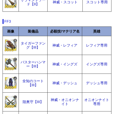
サラマンドソー
神威・スコット
スコット専用
ド【II】
FF3
画像
装備品
必殺技/マテリア名
英雄
タイガーファン
神威・レフィア
レフィア専用
グ【III】
バスターハンマ
神威・イングズ
イングズ専用
ー【III】
全知のコート
神威・デッシュ
デッシュ専用
【III】
神威・オニオンナ
オニオンナイト
陸奥守【III】
イト
専用