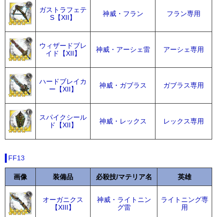
ガストラフェテ
神威・フラン
フラン専用
S【XII】
ウィザードブレ
神威・アーシェ雷
アーシェ専用
イド【XII】
ハードブレイカ
神威・ガブラス
ガブラス専用
ー【XII】
スパイクシール
神威・レックス
レックス専用
ド【XII】
FF13
画像
装備品
必殺技/マテリア名
英雄
オーガニクス
神威・ライトニン
ライトニング専
【XIII】
グ雷
用