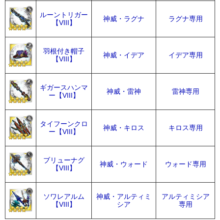
ルーントリガー
神威・ラグナ
ラグナ専用
【VIII】
羽根付き帽子
神威・イデア
イデア専用
【VIII】
ギガースハンマ
神威・雷神
雷神専用
ー【VIII】
タイフーンクロ
神威・キロス
キロス専用
ー【VIII】
ブリューナグ
神威・ウォード
ウォード専用
【VIII】
ソワレアルム
神威・アルティミ
アルティミシア
【VIII】
シア
専用