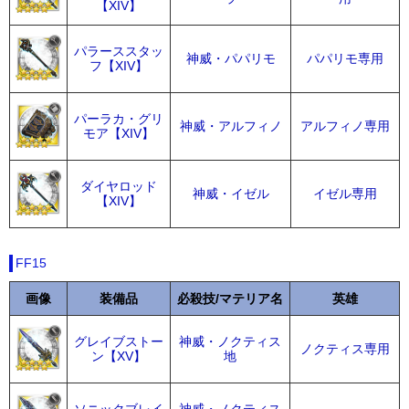
【XIV】
パラーススタッ
神威・パパリモ
パパリモ専用
フ【XIV】
パーラカ・グリ
神威・アルフィノ
アルフィノ専用
モア【XIV】
ダイヤロッド
神威・イゼル
イゼル専用
【XIV】
FF15
画像
装備品
必殺技/マテリア名
英雄
グレイブストー
神威・ノクティス
ノクティス専用
ン【XV】
地