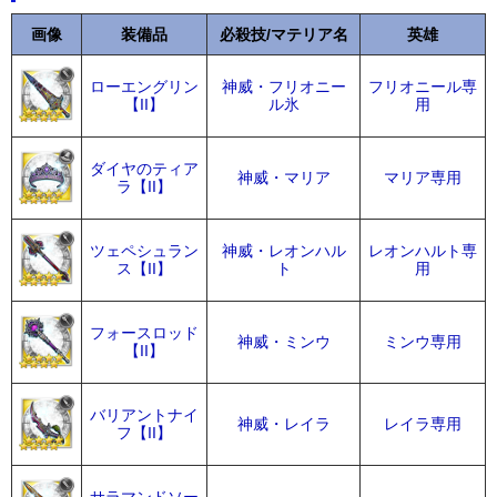
画像
装備品
必殺技/マテリア名
英雄
ローエングリン
神威・フリオニー
フリオニール専
【II】
ル氷
用
ダイヤのティア
神威・マリア
マリア専用
ラ【II】
ツェペシュラン
神威・レオンハル
レオンハルト専
ス【II】
ト
用
フォースロッド
神威・ミンウ
ミンウ専用
【II】
バリアントナイ
神威・レイラ
レイラ専用
フ【II】