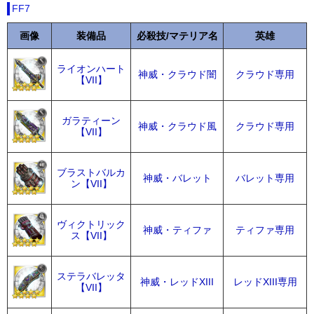
FF7
画像
装備品
必殺技/マテリア名
英雄
ライオンハート
神威・クラウド闇
クラウド専用
【VII】
ガラティーン
神威・クラウド風
クラウド専用
【VII】
ブラストバルカ
神威・バレット
バレット専用
ン【VII】
ヴィクトリック
神威・ティファ
ティファ専用
ス【VII】
ステラバレッタ
神威・レッドXIII
レッドXIII専用
【VII】