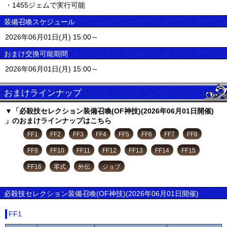
・1455ジェムで実行可能
装備召喚スケジュール
2026年06月01日(月) 15:00～
おまけ交換可能期間
2026年06月01日(月) 15:00～
おまけラインナップ
▼「必殺技セレクション装備召喚(OF神技)(2026年06月01日開催)
」のおまけラインナップはこちら
FF1
FF2
FF3
FF4
FF5
FF6
FF7
FF8
FF9
FF10
FF11
FF12
FF13
FF14
FF15
FF16
零式
外伝
ジョブ
必殺技セレクション装備召喚(OF神技)(2026年06月01日開催)
FF1