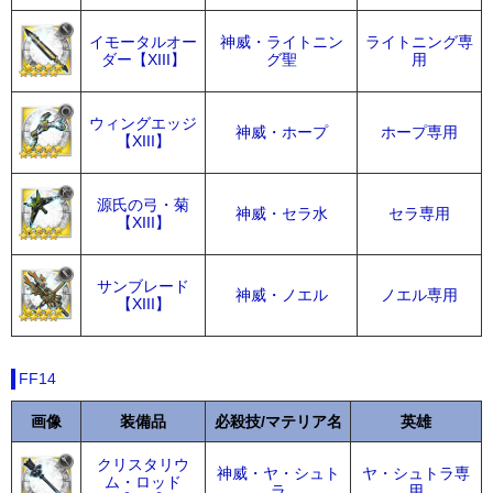
イモータルオー
神威・ライトニン
ライトニング専
ダー【XIII】
グ聖
用
ウィングエッジ
神威・ホープ
ホープ専用
【XIII】
源氏の弓・菊
神威・セラ水
セラ専用
【XIII】
サンブレード
神威・ノエル
ノエル専用
【XIII】
FF14
画像
装備品
必殺技/マテリア名
英雄
クリスタリウ
神威・ヤ・シュト
ヤ・シュトラ専
ム・ロッド
ラ
用