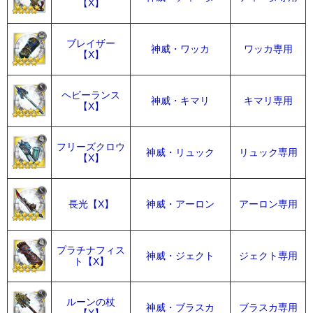
【X】
ブレイザー
神威・ワッカ
ワッカ専用
【X】
ヘビーランス
神威・キマリ
キマリ専用
【X】
フリーズクロウ
神威・リュック
リュック専用
【X】
長光【X】
神威・アーロン
アーロン専用
プラチナフィス
神威・ジェクト
ジェクト専用
ト【X】
ルーンの杖
神威・ブラスカ
ブラスカ専用