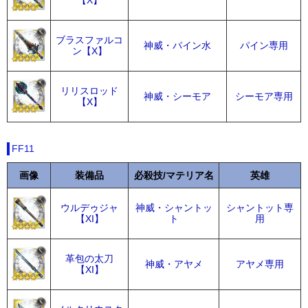
【X】
ブラスファルコ
神威・パイン水
パイン専用
ン【X】
リリスロッド
神威・シーモア
シーモア専用
【X】
FF11
画像
装備品
必殺技/マテリア名
英雄
ウルデゥジャ
神威・シャントッ
シャントット専
【XI】
ト
用
革包の太刀
神威・アヤメ
アヤメ専用
【XI】