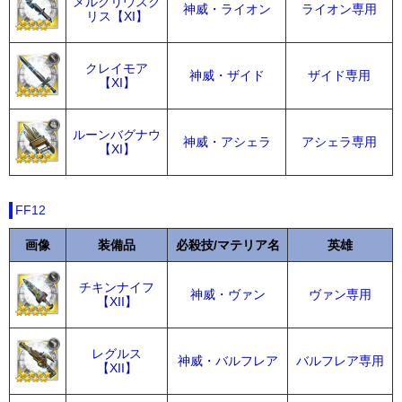
メルクリウスク
神威・ライオン
ライオン専用
リス【XI】
クレイモア
神威・ザイド
ザイド専用
【XI】
ルーンバグナウ
神威・アシェラ
アシェラ専用
【XI】
FF12
画像
装備品
必殺技/マテリア名
英雄
チキンナイフ
神威・ヴァン
ヴァン専用
【XII】
レグルス
神威・バルフレア
バルフレア専用
【XII】