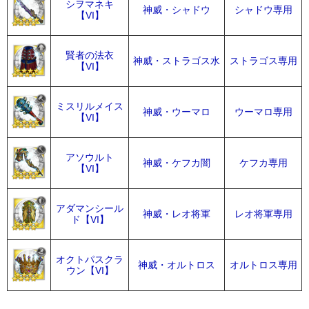
シヲマネキ
神威・シャドウ
シャドウ専用
【VI】
賢者の法衣
神威・ストラゴス水
ストラゴス専用
【VI】
ミスリルメイス
神威・ウーマロ
ウーマロ専用
【VI】
アソウルト
神威・ケフカ闇
ケフカ専用
【VI】
アダマンシール
神威・レオ将軍
レオ将軍専用
ド【VI】
オクトパスクラ
神威・オルトロス
オルトロス専用
ウン【VI】