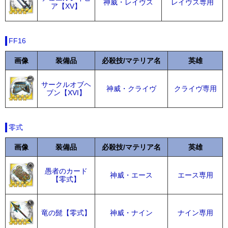
神威・レイヴス
レイヴス専用
ア【XV】
FF16
画像
装備品
必殺技/マテリア名
英雄
サークルオブヘ
神威・クライヴ
クライヴ専用
ブン【XVI】
零式
画像
装備品
必殺技/マテリア名
英雄
愚者のカード
神威・エース
エース専用
【零式】
竜の髭【零式】
神威・ナイン
ナイン専用