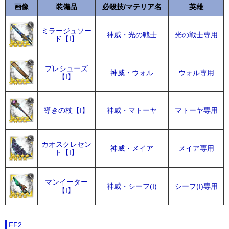
画像
装備品
必殺技/マテリア名
英雄
ミラージュソー
神威・光の戦士
光の戦士専用
ド【I】
プレシューズ
神威・ウォル
ウォル専用
【I】
導きの杖【I】
神威・マトーヤ
マトーヤ専用
カオスクレセン
神威・メイア
メイア専用
ト【I】
マンイーター
神威・シーフ(I)
シーフ(I)専用
【I】
FF2