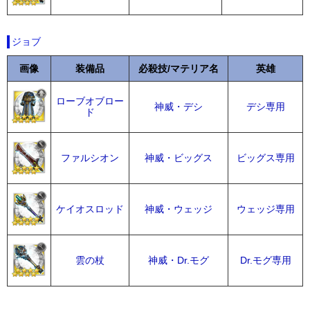
ジョブ
画像
装備品
必殺技/マテリア名
英雄
ローブオブロー
神威・デシ
デシ専用
ド
ファルシオン
神威・ビッグス
ビッグス専用
ケイオスロッド
神威・ウェッジ
ウェッジ専用
雲の杖
神威・Dr.モグ
Dr.モグ専用