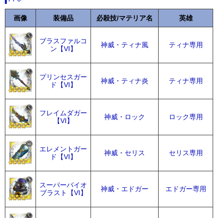
画像
装備品
必殺技/マテリア名
英雄
ブラスファルコ
神威・ティナ風
ティナ専用
ン【VI】
プリンセスガー
神威・ティナ炎
ティナ専用
ド【VI】
フレイムダガー
神威・ロック
ロック専用
【VI】
エレメントガー
神威・セリス
セリス専用
ド【VI】
スーパーバイオ
神威・エドガー
エドガー専用
ブラスト【VI】