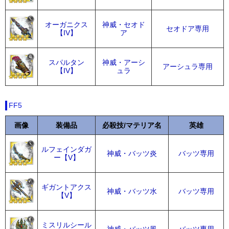
オーガニクス
神威・セオド
セオドア専用
【IV】
ア
スパルタン
神威・アーシ
アーシュラ専用
【IV】
ュラ
FF5
画像
装備品
必殺技/マテリア名
英雄
ルフェインダガ
神威・バッツ炎
バッツ専用
ー【V】
ギガントアクス
神威・バッツ水
バッツ専用
【V】
ミスリルシール