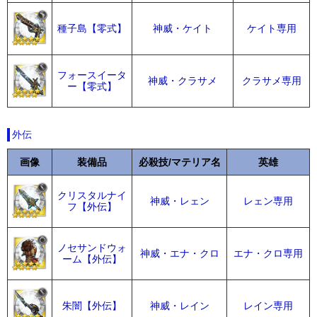
種子島【零式】
神威・ケイト
ケイト専用
フォースイータ
神威・クラサメ
クラサメ専用
ー【零式】
外伝
画像
装備品
必殺技/マテリア名
英雄
クリスタルナイ
神威・レェン
レェン専用
フ【外伝】
ノセサンドウォ
神威・エナ・クロ
エナ・クロ専用
ーム【外伝】
朱闇【外伝】
神威・レイン
レイン専用