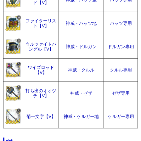
神威・バッツ風
バッツ専用
ド【V】
ファイターリス
神威・バッツ地
バッツ専用
ト【V】
ウルツァイトバ
神威・ドルガン
ドルガン専用
ングル【V】
ワイズロッド
神威・クルル
クルル専用
【V】
打ち出のオオヅ
神威・ゼザ
ゼザ専用
チ【V】
菊一文字【V】
神威・ケルガー地
ケルガー専用
FF6