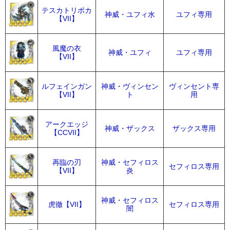
テスカトリポカ
神威・ユフィ水
ユフィ専用
【VII】
風魔の衣
神威・ユフィ
ユフィ専用
【VII】
ルフェインガン
神威・ヴィンセン
ヴィンセント専
【VII】
ト
用
アークエッジ
神威・ザックス
ザックス専用
【CCVII】
再臨の刃
神威・セフィロス
セフィロス専用
【VII】
炎
神威・セフィロス
虎徹【VII】
セフィロス専用
闇