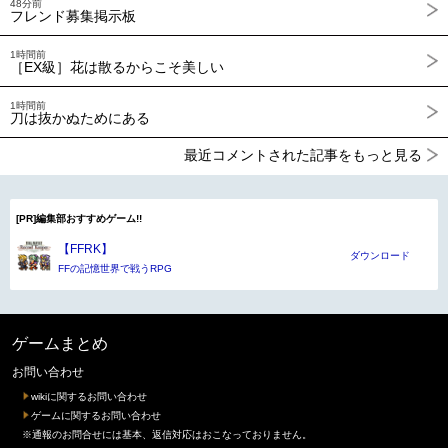
48分前
フレンド募集掲示板
1時間前
［EX級］花は散るからこそ美しい
1時間前
刀は抜かぬためにある
最近コメントされた記事をもっと見る
[PR]編集部おすすめゲーム!!
【FFRK】
ダウンロード
FFの記憶世界で戦うRPG
ゲームまとめ
お問い合わせ
wikiに関するお問い合わせ
ゲームに関するお問い合わせ
※通報のお問合せには基本、返信対応はおこなっておりません。