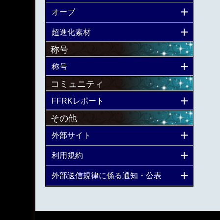
オーブ
超進化素材
称号
称号
コミュニティ
FFRKレポート
その他
外部サイト
利用規約
外部送信規律に係る通知・公表