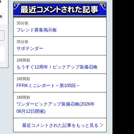
は
30分前
フレンド募集掲示板
順
35分前
サボテンダー
1時間前
もうすぐ12周年！ピックアップ装備召喚
1時間前
FFRKミニレポート～第105回～
1時間前
ワンダーピックアップ装備召喚(2026年
08月12日開催)
最近コメントされた記事をもっと見る