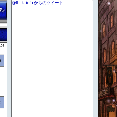
@ff_rk_info からのツイート
:03
)
数