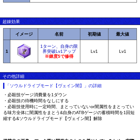
超錬効果
イメージ
名前
初期値
最大値
1ターン、自身の限
1
界突破Lv1アップ
Lv1
Lv1
※錬度5で修得
その他詳細
「ソウルドライブモード【ヴェイン闇】」の詳細
・必殺技ゲージ消費量を1ダウン
・必殺技の待機時間をなしにする
・必殺技使用時に一定時間、まとっていないor闇属性をまとってい
る味方全体に闇属性をまとう&自身のATBゲージの蓄積時間を1回短
縮する&ソウルドライブモード【ヴェイン闇】解除