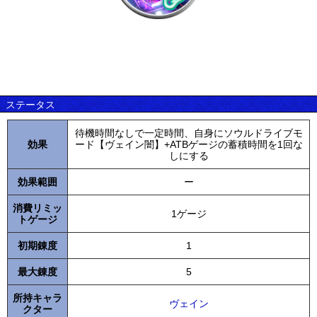
ステータス
待機時間なしで一定時間、自身にソウルドライブモ
効果
ード【ヴェイン闇】+ATBゲージの蓄積時間を1回な
しにする
効果範囲
ー
消費リミッ
1ゲージ
トゲージ
初期錬度
1
最大錬度
5
所持キャラ
ヴェイン
クター