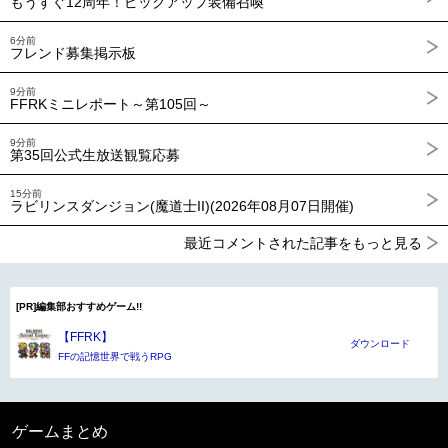
もうすぐ12周年！ピックアップ装備召喚
6分前
フレンド募集掲示板
9分前
FFRKミニレポート～第105回～
9分前
第35回公式生放送観覧応募
15分前
ラビリンスダンジョン(魔道士II)(2026年08月07日開催)
最近コメントされた記事をもっと見る
[PR]編集部おすすめゲーム!!
【FFRK】
ダウンロード
FFの記憶世界で戦うRPG
ゲームまとめ