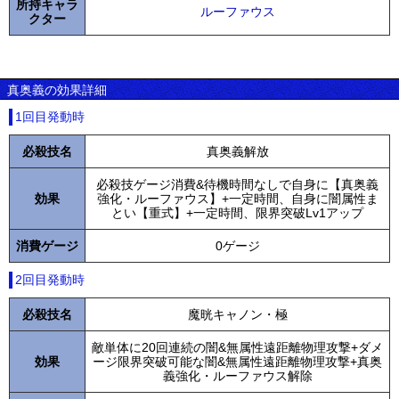
所持キャラ
ルーファウス
クター
真奥義の効果詳細
1回目発動時
必殺技名
真奥義解放
必殺技ゲージ消費&待機時間なしで自身に【真奥義
効果
強化・ルーファウス】+一定時間、自身に闇属性ま
とい【重式】+一定時間、限界突破Lv1アップ
消費ゲージ
0ゲージ
2回目発動時
必殺技名
魔晄キャノン・極
敵単体に20回連続の闇&無属性遠距離物理攻撃+ダメ
効果
ージ限界突破可能な闇&無属性遠距離物理攻撃+真奥
義強化・ルーファウス解除