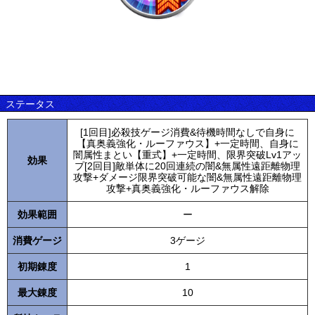
ステータス
[1回目]必殺技ゲージ消費&待機時間なしで自身に
【真奥義強化・ルーファウス】+一定時間、自身に
闇属性まとい【重式】+一定時間、限界突破Lv1アッ
効果
プ[2回目]敵単体に20回連続の闇&無属性遠距離物理
攻撃+ダメージ限界突破可能な闇&無属性遠距離物理
攻撃+真奥義強化・ルーファウス解除
効果範囲
ー
消費ゲージ
3ゲージ
初期錬度
1
最大錬度
10