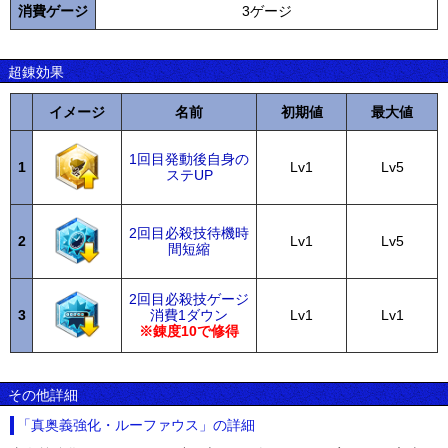
消費ゲージ
3ゲージ
超錬効果
イメージ
名前
初期値
最大値
1回目発動後自身の
1
Lv1
Lv5
ステUP
2回目必殺技待機時
2
Lv1
Lv5
間短縮
2回目必殺技ゲージ
3
消費1ダウン
Lv1
Lv1
※錬度10で修得
その他詳細
「真奥義強化・ルーファウス」の詳細