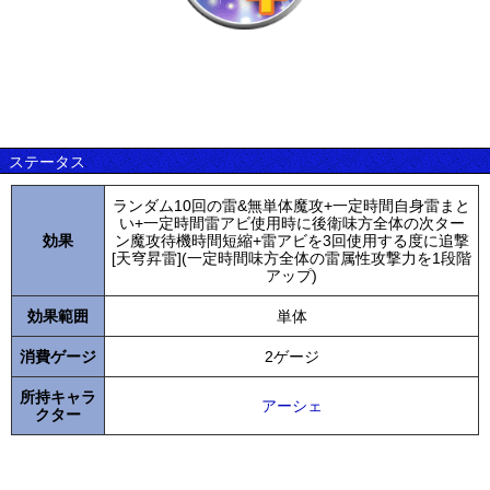
ステータス
ランダム10回の雷&無単体魔攻+一定時間自身雷まと
い+一定時間雷アビ使用時に後衛味方全体の次ター
効果
ン魔攻待機時間短縮+雷アビを3回使用する度に追撃
[天穹昇雷](一定時間味方全体の雷属性攻撃力を1段階
アップ)
効果範囲
単体
消費ゲージ
2ゲージ
所持キャラ
アーシェ
クター