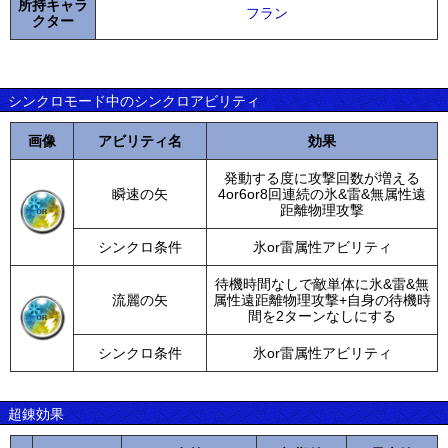
所持キャラ
フラン
クター
シンクロモード中のシンクロアビリティ
画像
アビリティ名
効果
発動する度に攻撃回数が増える
瞬速の矢
4or6or8回連続の氷&雷&無属性遠
距離物理攻撃
シンクロ条件
氷or雷属性アビリティ
待機時間なしで敵単体に氷&雷&無
流麗の矢
属性遠距離物理攻撃+自身の待機時
間を2ターンなしにする
シンクロ条件
氷or雷属性アビリティ
超錬効果