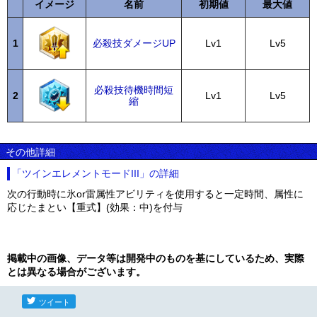
イメージ
名前
初期値
最大値
1
必殺技ダメージUP
Lv1
Lv5
必殺技待機時間短
2
Lv1
Lv5
縮
その他詳細
「ツインエレメントモードIII」の詳細
次の行動時に氷or雷属性アビリティを使用すると一定時間、属性に
応じたまとい【重式】(効果：中)を付与
掲載中の画像、データ等は開発中のものを基にしているため、実際
とは異なる場合がございます。
ツイート