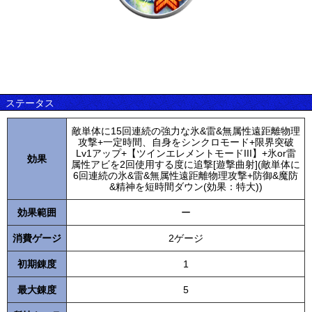
ステータス
敵単体に15回連続の強力な氷&雷&無属性遠距離物理
攻撃+一定時間、自身をシンクロモード+限界突破
Lv1アップ+【ツインエレメントモードIII】+氷or雷
効果
属性アビを2回使用する度に追撃[遊撃曲射](敵単体に
6回連続の氷&雷&無属性遠距離物理攻撃+防御&魔防
&精神を短時間ダウン(効果：特大))
効果範囲
ー
消費ゲージ
2ゲージ
初期錬度
1
最大錬度
5