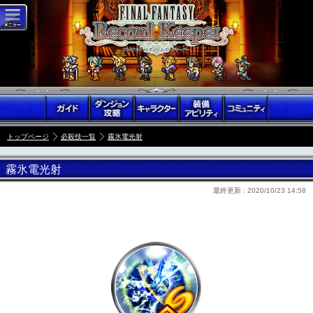
トップページ
必殺技一覧
霧氷電光射
霧氷電光射
最終更新 :
2020/10/23 14:58