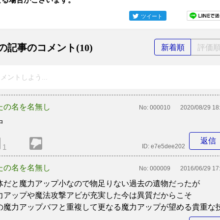
ツイート
の記事のコメント(10)
新着順
評価
メントしよう...
たの名を名無し
No:
000010
2020/08/29 18
中
返信
1
ID:
e7e5dee202
たの名を名無し
No:
000009
2016/06/29 17
体だと魔力アップ小なので物足りない過去の遺物だったが
力アップや魔法攻撃アビが充実した今は異質だからこそ
の魔力アップバフと重複して更なる魔力アップが望める貴重な