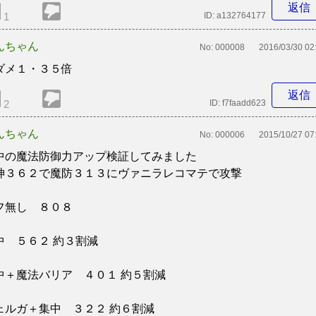
返信
1
ID:
a132764177
んちゃん
No:
000008
2016/03/30 02
ダメ１・３５倍
返信
2
ID:
f7faadd623
んちゃん
No:
000006
2015/10/27 07
中の魔法防御力アップ検証してみました
神３６２で魔防３１３にヴァニラレコマテで攻撃
フ無し ８０８
中 ５６２ 約３割減
中＋魔法バリア ４０１ 約５割減
ェルガ＋集中 ３２２ 約６割減