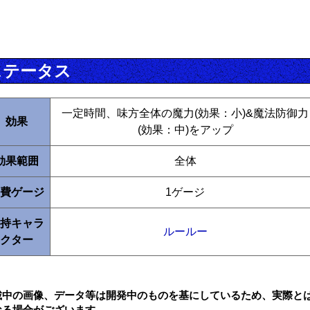
ステータス
一定時間、味方全体の魔力(効果：小)&魔法防御力
効果
(効果：中)をアップ
効果範囲
全体
費ゲージ
1ゲージ
持キャラ
ルールー
クター
載中の画像、データ等は開発中のものを基にしているため、実際と
なる場合がございます。