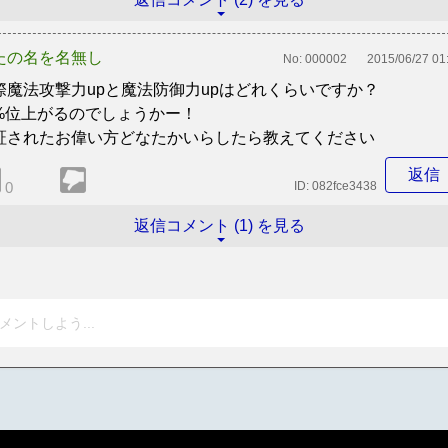
たの名を名無し
No:
000002
2015/06/27 01
際魔法攻撃力upと魔法防御力upはどれくらいですか？
%位上がるのでしょうかー！
証されたお偉い方どなたかいらしたら教えてください
返信
0
ID:
082fce3438
返信コメント (1) を見る
メントしよう...