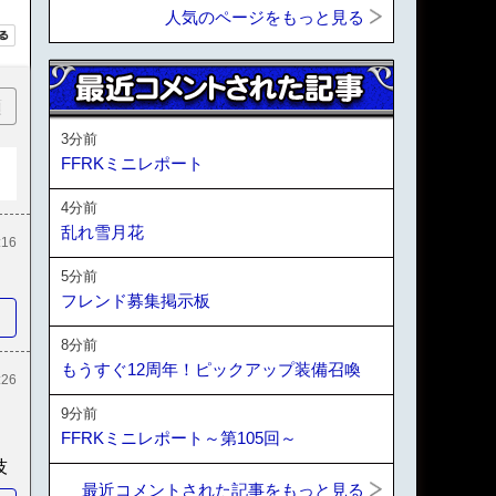
人気のページをもっと見る
順
3分前
FFRKミニレポート
4分前
乱れ雪月花
:16
5分前
フレンド募集掲示板
8分前
もうすぐ12周年！ピックアップ装備召喚
:26
9分前
FFRKミニレポート～第105回～
技
最近コメントされた記事をもっと見る