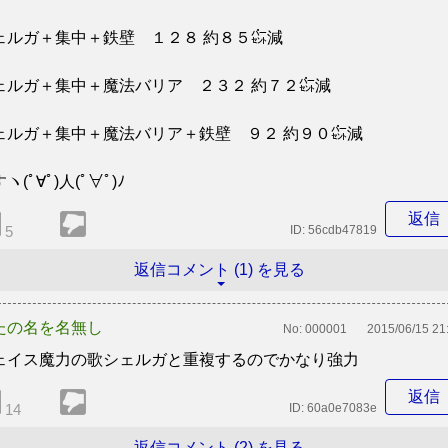
ェルガ＋集中＋鉄壁 １２８ 約８５㌫減
ェルガ＋集中＋魔法バリア ２３２ 約７２㌫減
ェルガ＋集中＋魔法バリア＋鉄壁 ９２ 約９０㌫減
ヽ(ﾟ∀ﾟ)人(ﾟ∀ﾟ)ﾉ
返信
5
ID:
56cdb47819
返信コメント (1) を見る
たの名を名無し
No:
000001
2015/06/15 21
ェイス魔力の歌シェルガと重複するのでかなり強力
返信
14
ID:
60a0e7083e
返信コメント (2) を見る