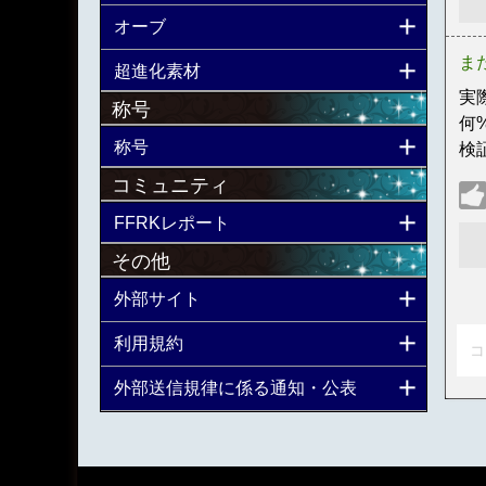
オーブ
ま
超進化素材
実
称号
何
称号
検
コミュニティ
FFRKレポート
その他
外部サイト
利用規約
コ
外部送信規律に係る通知・公表