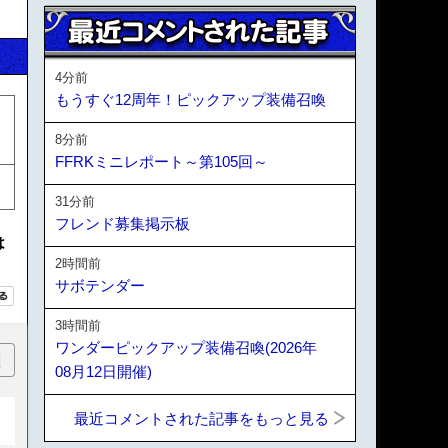
4分前
もうすぐ12周年！ピックアップ装備召喚
8分前
FFRKミニレポート～第105回～
31分前
フレンド募集掲示板
は
2時間前
サボテンダー
3時間前
ワンダーピックアップ装備召喚(2026年
順
08月12日開催)
最近コメントされた記事をもっと見る