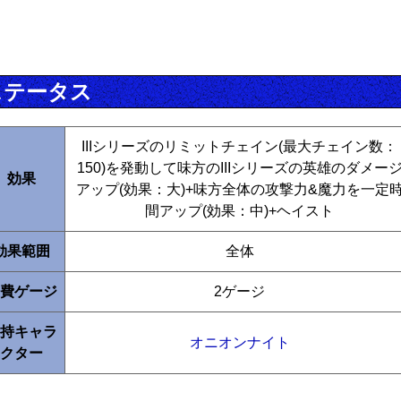
ステータス
IIIシリーズのリミットチェイン(最大チェイン数：
150)を発動して味方のIIIシリーズの英雄のダメー
効果
アップ(効果：大)+味方全体の攻撃力&魔力を一定
間アップ(効果：中)+ヘイスト
効果範囲
全体
費ゲージ
2ゲージ
持キャラ
オニオンナイト
クター