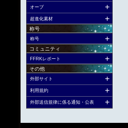
オーブ
超進化素材
称号
称号
コミュニティ
FFRKレポート
その他
外部サイト
利用規約
外部送信規律に係る通知・公表