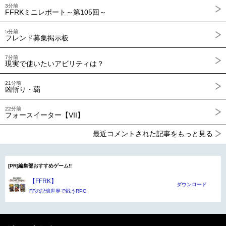
3分前
FFRKミニレポート～第105回～
5分前
フレンド募集掲示板
7分前
現実で使いたいアビリティは？
21分前
凶斬り・覇
22分前
フォースイーター【VII】
最近コメントされた記事をもっと見る
[PR]編集部おすすめゲーム!!
【FFRK】
ダウンロード
FFの記憶世界で戦うRPG