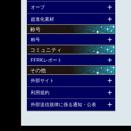
オーブ
超進化素材
称号
称号
コミュニティ
FFRKレポート
その他
外部サイト
利用規約
外部送信規律に係る通知・公表