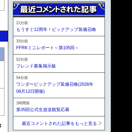
21分前
もうすぐ12周年！ピックアップ装備召喚
33分前
FFRKミニレポート～第105回～
52分前
フレンド募集掲示板
54分前
ワンダーピックアップ装備召喚(2026年
08月12日開催)
1時間前
第35回公式生放送観覧応募
最近コメントされた記事をもっと見る
は