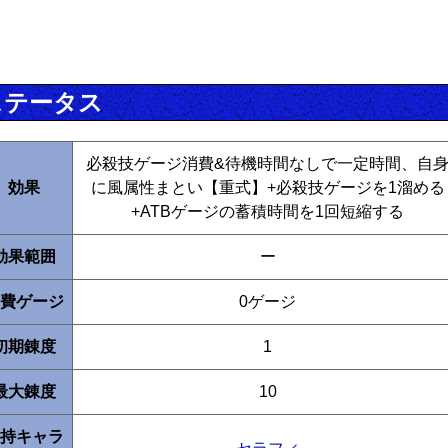
ステータス
必殺技ゲージ消費&待機時間なしで一定時間、自
効果
に風属性まとい【重式】+必殺技ゲージを1溜める
+ATBゲージの蓄積時間を1回短縮する
効果範囲
ー
費ゲージ
0ゲージ
初期錬度
1
最大錬度
10
持キャラ