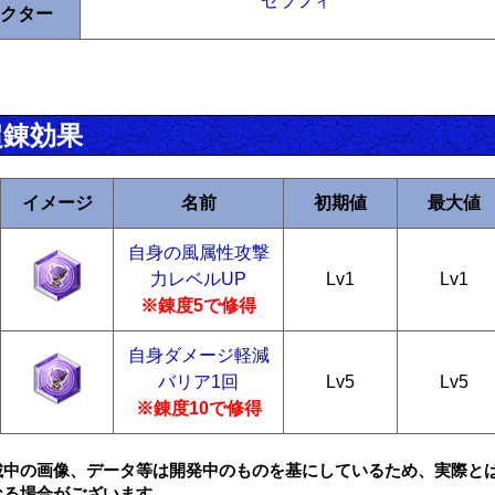
セラフィ
クター
超錬効果
イメージ
名前
初期値
最大値
自身の風属性攻撃
力レベルUP
Lv1
Lv1
※錬度5で修得
自身ダメージ軽減
バリア1回
Lv5
Lv5
※錬度10で修得
載中の画像、データ等は開発中のものを基にしているため、実際と
なる場合がございます。