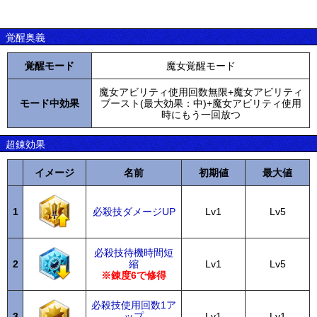
覚醒奥義
覚醒モード
魔女覚醒モード
魔女アビリティ使用回数無限+魔女アビリティ
モード中効果
ブースト(最大効果：中)+魔女アビリティ使用
時にもう一回放つ
超錬効果
イメージ
名前
初期値
最大値
1
必殺技ダメージUP
Lv1
Lv5
必殺技待機時間短
2
縮
Lv1
Lv5
※錬度6で修得
必殺技使用回数1ア
3
ップ
Lv1
Lv1