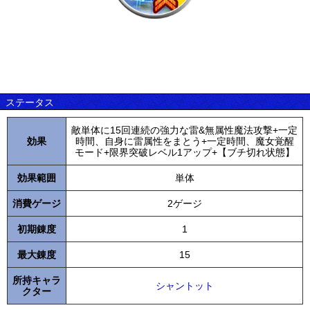
ステータス
敵単体に15回連続の強力な雷&無属性魔法攻撃+一定
効果
時間、自身に雷属性をまとう+一定時間、魔女覚醒
モード+限界突破レベル1アップ+【ブチ切れ状態】
効果範囲
単体
消費ゲージ
2ゲージ
初期錬度
1
最大錬度
15
所持キャラ
シャントット
クター