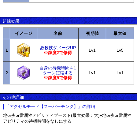
超錬効果
イメージ
名前
初期値
最大値
必殺技ダメージUP
1
Lv1
Lv5
※錬度2で修得
自身の待機時間を1
2
ターン短縮する
Lv1
Lv1
※錬度5で修得
その他詳細
「アクセルモード【スーパーモンク】」の詳細
地or炎or雷属性アビリティブースト(最大効果：大)+地or炎or雷属性
アビリティの待機時間をなしにする