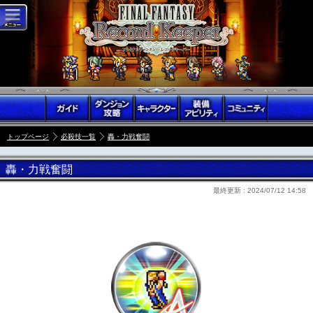
トップページ
必殺技一覧
轟・力戦奮闘
轟・力戦奮闘
最終更新 :
2024/07/12 14:58