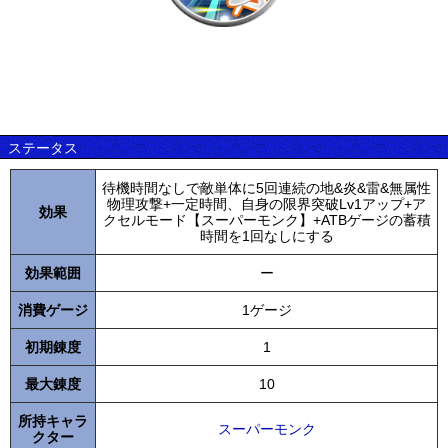
ステータス
待機時間なしで敵単体に5回連続の地&炎&雷&無属性
物理攻撃+一定時間、自身の限界突破Lv1アップ+ア
効果
クセルモード【スーパーモンク】+ATBゲージの蓄積
時間を1回なしにする
効果範囲
ー
消費ゲージ
1ゲージ
初期錬度
1
最大錬度
10
所持キャラ
スーパーモンク
クター