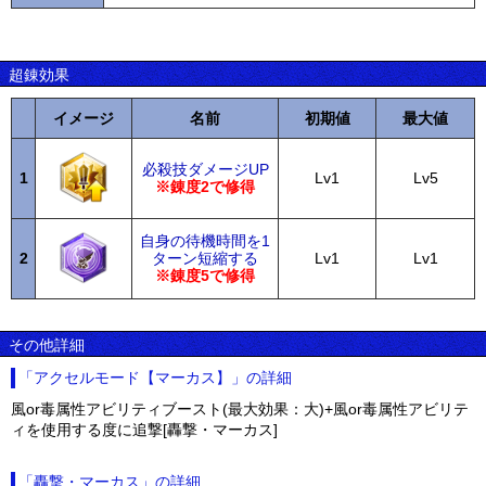
超錬効果
イメージ
名前
初期値
最大値
必殺技ダメージUP
1
Lv1
Lv5
※錬度2で修得
自身の待機時間を1
2
ターン短縮する
Lv1
Lv1
※錬度5で修得
その他詳細
「アクセルモード【マーカス】」の詳細
風or毒属性アビリティブースト(最大効果：大)+風or毒属性アビリテ
ィを使用する度に追撃[轟撃・マーカス]
「轟撃・マーカス」の詳細