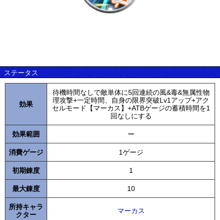
ステータス
待機時間なしで敵単体に5回連続の風&毒&無属性物
理攻撃+一定時間、自身の限界突破Lv1アップ+アク
効果
セルモード【マーカス】+ATBゲージの蓄積時間を1
回なしにする
効果範囲
ー
消費ゲージ
1ゲージ
初期錬度
1
最大錬度
10
所持キャラ
マーカス
クター