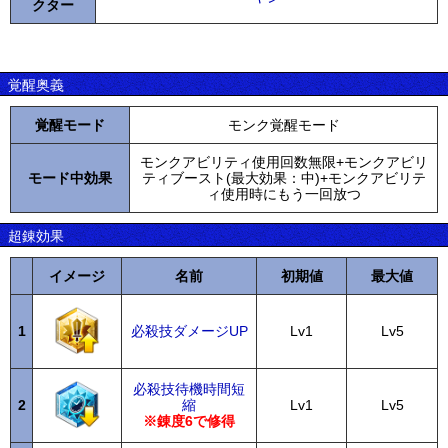
クター
覚醒奥義
覚醒モード
モンク覚醒モード
モンクアビリティ使用回数無限+モンクアビリ
モード中効果
ティブースト(最大効果：中)+モンクアビリテ
ィ使用時にもう一回放つ
超錬効果
イメージ
名前
初期値
最大値
1
必殺技ダメージUP
Lv1
Lv5
必殺技待機時間短
2
縮
Lv1
Lv5
※錬度6で修得