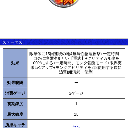
ステータス
敵単体に15回連続の地&無属性物理攻撃+一定時間、
自身に地属性まとい【重式】+クリティカル率を
効果
100%にする+一定時間、モンク覚醒モード+限界突
破Lv1アップ+モンクアビリティを2回使用する度に
追撃[組演武・伝承]
効果範囲
ー
消費ゲージ
2ゲージ
初期錬度
1
最大錬度
15
所持キャラ
ヤン