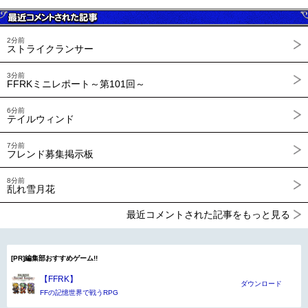
2分前
ストライクランサー
3分前
FFRKミニレポート～第101回～
6分前
テイルウィンド
7分前
フレンド募集掲示板
8分前
乱れ雪月花
最近コメントされた記事をもっと見る
[PR]編集部おすすめゲーム!!
【FFRK】
ダウンロード
FFの記憶世界で戦うRPG