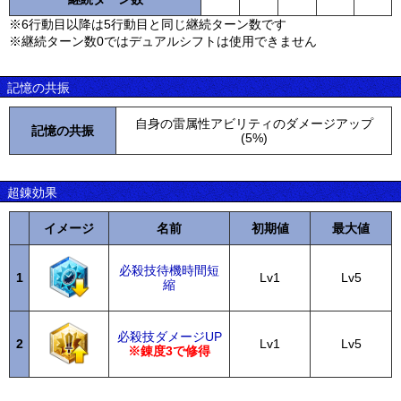
※6行動目以降は5行動目と同じ継続ターン数です
※継続ターン数0ではデュアルシフトは使用できません
記憶の共振
自身の雷属性アビリティのダメージアップ
記憶の共振
(5%)
超錬効果
イメージ
名前
初期値
最大値
必殺技待機時間短
1
Lv1
Lv5
縮
必殺技ダメージUP
2
Lv1
Lv5
※錬度3で修得