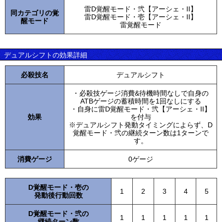
雷D覚醒モード・弐【アーシェ・II】
同カテゴリの覚
雷D覚醒モード・壱【アーシェ・II】
醒モード
雷覚醒モード
デュアルシフトの効果詳細
必殺技名
デュアルシフト
・必殺技ゲージ消費&待機時間なしで自身の
ATBゲージの蓄積時間を1回なしにする
・自身に雷D覚醒モード・弐【アーシェ・II】
効果
を付与
※デュアルシフト発動タイミングによらず、D
覚醒モード・弐の継続ターン数は1ターンで
す。
消費ゲージ
0ゲージ
D覚醒モード・壱の
1
2
3
4
5
発動後行動回数
D覚醒モード・弐の
1
1
1
1
1
継続ターン数