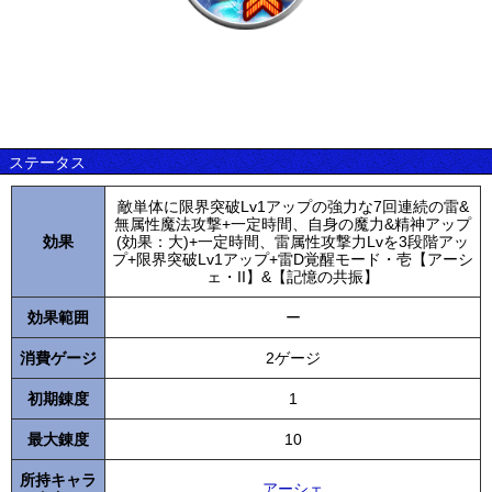
ステータス
敵単体に限界突破Lv1アップの強力な7回連続の雷&
無属性魔法攻撃+一定時間、自身の魔力&精神アップ
効果
(効果：大)+一定時間、雷属性攻撃力Lvを3段階アッ
プ+限界突破Lv1アップ+雷D覚醒モード・壱【アーシ
ェ・II】&【記憶の共振】
効果範囲
ー
消費ゲージ
2ゲージ
初期錬度
1
最大錬度
10
所持キャラ
アーシェ