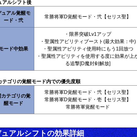
ュアルシフト後
デュアル覚醒モ
常勝将軍D覚醒モード・弐【セリス聖】
ード・弐
・限界突破Lv1アップ
・聖属性アビリティブースト(最大効果：中)
モード中効果
・聖属性アビリティ使用時にもう1回放つ
・聖属性アビリティを使用する度に効果が上
る追撃[D魔封剣解放]
カテゴリの覚醒モード内での優先度順
常勝将軍D覚醒モード・弐【セリス聖】
同カテゴリの覚
常勝将軍D覚醒モード・壱【セリス聖】
醒モード
常勝将軍覚醒モード
デュアルシフトの効果詳細