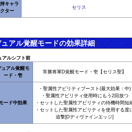
持キャラ
セリス
クター
デュアル覚醒モードの効果詳細
ュアルシフト前
デュアル覚醒モ
常勝将軍D覚醒モード・壱【セリス聖】
ード・壱
・聖属性アビリティブースト(最大効果：中)
・聖属性アビリティ使用時にもう2回放つ
モード中効果
・セットした聖属性アビリティの待機時間短
・セットした聖属性アビリティを使用する度
追撃[Dディヴァインエッジ]