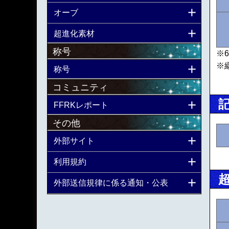
オーブ
超進化素材
称号
※
※
称号
コミュニティ
FFRKレポート
その他
外部サイト
利用規約
外部送信規律に係る通知・公表