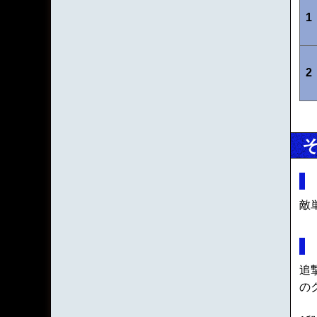
1
2
敵
追
の