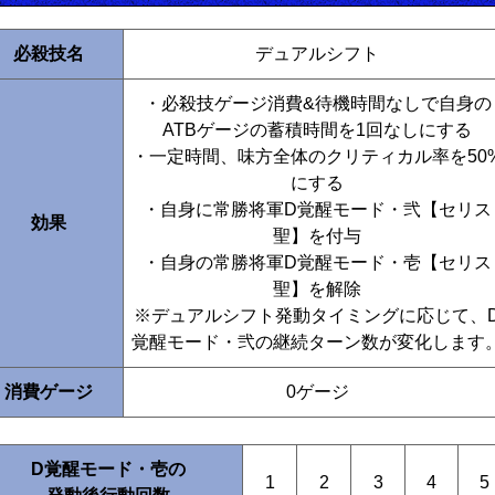
必殺技名
デュアルシフト
・必殺技ゲージ消費&待機時間なしで自身の
ATBゲージの蓄積時間を1回なしにする
・一定時間、味方全体のクリティカル率を50
にする
・自身に常勝将軍D覚醒モード・弐【セリス
効果
聖】を付与
・自身の常勝将軍D覚醒モード・壱【セリス
聖】を解除
※デュアルシフト発動タイミングに応じて、
覚醒モード・弐の継続ターン数が変化します
消費ゲージ
0ゲージ
D覚醒モード・壱の
1
2
3
4
5