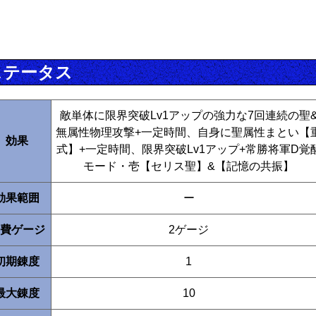
ステータス
敵単体に限界突破Lv1アップの強力な7回連続の聖
無属性物理攻撃+一定時間、自身に聖属性まとい【
効果
式】+一定時間、限界突破Lv1アップ+常勝将軍D覚
モード・壱【セリス聖】&【記憶の共振】
効果範囲
ー
費ゲージ
2ゲージ
初期錬度
1
最大錬度
10