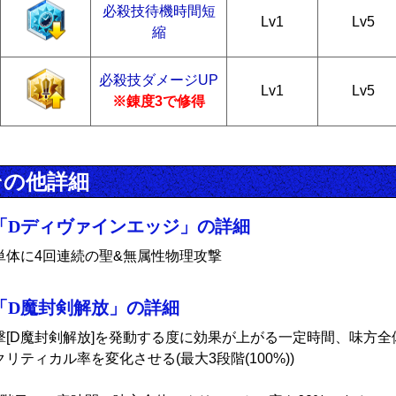
必殺技待機時間短
Lv1
Lv5
縮
必殺技ダメージUP
Lv1
Lv5
※錬度3で修得
その他詳細
「Dディヴァインエッジ」の詳細
単体に4回連続の聖&無属性物理攻撃
「D魔封剣解放」の詳細
撃[D魔封剣解放]を発動する度に効果が上がる一定時間、味方全
クリティカル率を変化させる(最大3段階(100%))