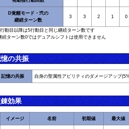
発動後行動回数
D覚醒モード・弐の
3
3
2
1
0
継続ターン数
6行動目以降は5行動目と同じ継続ターン数です
継続ターン数0ではデュアルシフトは使用できません
記憶の共振
記憶の共振
自身の聖属性アビリティのダメージアップ(5%
超錬効果
イメージ
名前
初期値
最大値