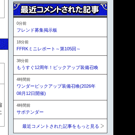
0分前
フレンド募集掲示板
18分前
FFRKミニレポート～第105回～
38分前
もうすぐ12周年！ピックアップ装備召喚
4時間前
ワンダーピックアップ装備召喚(2026年
08月12日開催)
縮
4時間前
サボテンダー
に
最近コメントされた記事をもっと見る