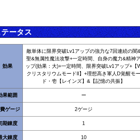
ステータス
敵単体に限界突破Lv1アップの強力な7回連続の闇
聖&無属性魔法攻撃+一定時間、自身の魔力&精神
効果
ップ(効果：大)+一定時間、限界突破Lv1アップ+【
クリスタリウムモードII】+理想高き軍人D覚醒モ
ド・壱【レインズ】&【記憶の共振】
効果範囲
ー
費ゲージ
2ゲージ
初期錬度
1
最大錬度
10