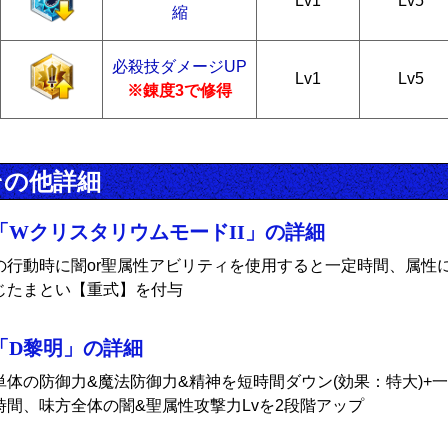
Lv1
Lv5
縮
必殺技ダメージUP
Lv1
Lv5
※錬度3で修得
その他詳細
「WクリスタリウムモードII」の詳細
の行動時に闇or聖属性アビリティを使用すると一定時間、属性
じたまとい【重式】を付与
「D黎明」の詳細
単体の防御力&魔法防御力&精神を短時間ダウン(効果：特大)+一
時間、味方全体の闇&聖属性攻撃力Lvを2段階アップ