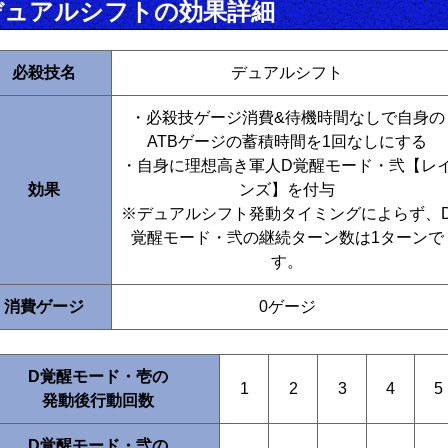
デュアルシフトの効果詳細
必殺技名
デュアルシフト
・必殺技ゲージ消費&待機時間なしで自身の
ATBゲージの蓄積時間を1回なしにする
・自身に理想高き軍人D覚醒モード・弐【レ
効果
ンズ】を付与
※デュアルシフト発動タイミングによらず、
覚醒モード・弐の継続ターン数は1ターンで
す。
消費ゲージ
0ゲージ
D覚醒モード・壱の
1
2
3
4
5
発動後行動回数
D覚醒モード・弐の