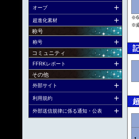
オーブ
※
超進化素材
※
称号
称号
コミュニティ
FFRKレポート
その他
外部サイト
利用規約
外部送信規律に係る通知・公表