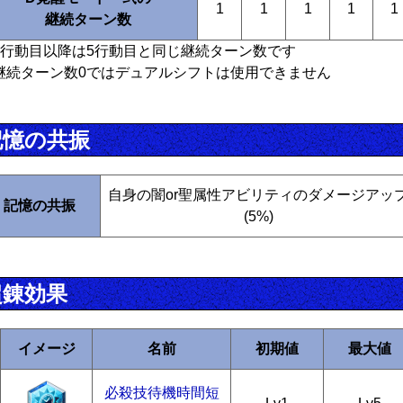
1
1
1
1
1
継続ターン数
6行動目以降は5行動目と同じ継続ターン数です
継続ターン数0ではデュアルシフトは使用できません
記憶の共振
自身の闇or聖属性アビリティのダメージアッ
記憶の共振
(5%)
超錬効果
イメージ
名前
初期値
最大値
必殺技待機時間短