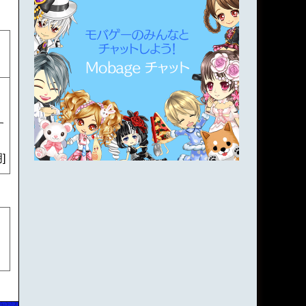
：
す
]