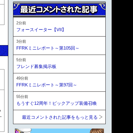
2分前
フォースイーター【VII】
3分前
FFRKミニレポート～第105回～
5分前
フレンド募集掲示板
49分前
FFRKミニレポート～第97回～
：
55分前
もうすぐ12周年！ピックアップ装備召喚
つ
最近コメントされた記事をもっと見る
す