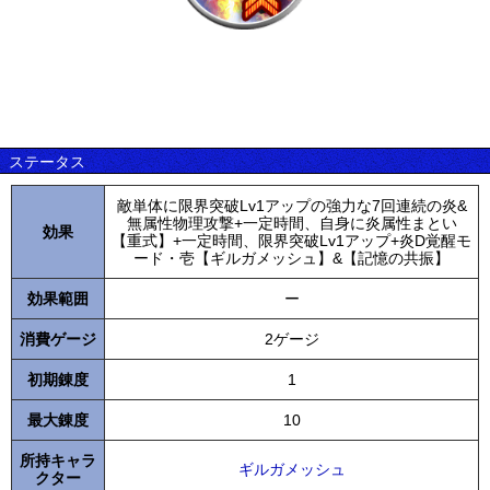
ステータス
敵単体に限界突破Lv1アップの強力な7回連続の炎&
無属性物理攻撃+一定時間、自身に炎属性まとい
効果
【重式】+一定時間、限界突破Lv1アップ+炎D覚醒モ
ード・壱【ギルガメッシュ】&【記憶の共振】
効果範囲
ー
消費ゲージ
2ゲージ
初期錬度
1
最大錬度
10
所持キャラ
ギルガメッシュ
クター