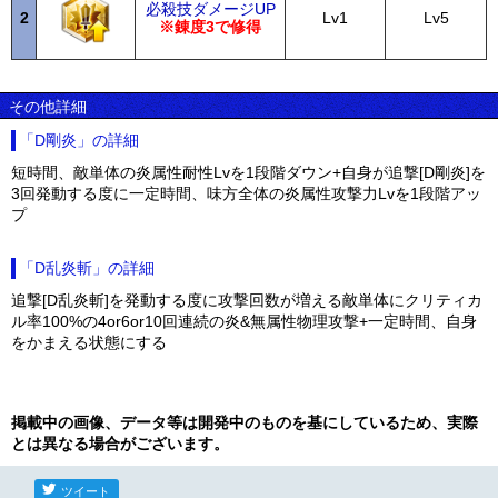
必殺技ダメージUP
2
Lv1
Lv5
※錬度3で修得
その他詳細
「D剛炎」の詳細
短時間、敵単体の炎属性耐性Lvを1段階ダウン+自身が追撃[D剛炎]を
3回発動する度に一定時間、味方全体の炎属性攻撃力Lvを1段階アッ
プ
「D乱炎斬」の詳細
追撃[D乱炎斬]を発動する度に攻撃回数が増える敵単体にクリティカ
ル率100%の4or6or10回連続の炎&無属性物理攻撃+一定時間、自身
をかまえる状態にする
掲載中の画像、データ等は開発中のものを基にしているため、実際
とは異なる場合がございます。
ツイート