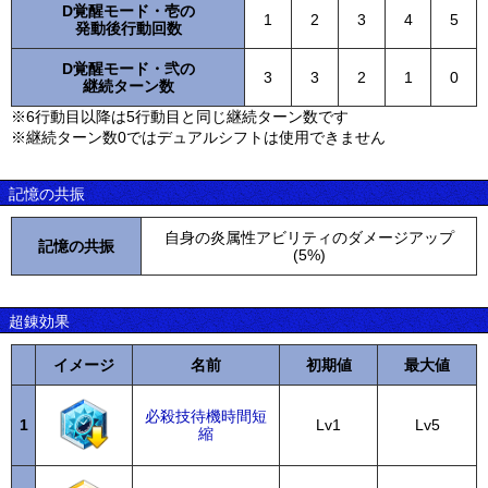
D覚醒モード・壱の
1
2
3
4
5
発動後行動回数
D覚醒モード・弐の
3
3
2
1
0
継続ターン数
※6行動目以降は5行動目と同じ継続ターン数です
※継続ターン数0ではデュアルシフトは使用できません
記憶の共振
自身の炎属性アビリティのダメージアップ
記憶の共振
(5%)
超錬効果
イメージ
名前
初期値
最大値
必殺技待機時間短
1
Lv1
Lv5
縮