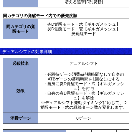
増える追撃[D乱炎斬]
同カテゴリの覚醒モード内での優先度順
炎D覚醒モード・弐【ギルガメッシュ】
同カテゴリの覚
炎D覚醒モード・壱【ギルガメッシュ】
醒モード
炎覚醒モード
デュアルシフトの効果詳細
必殺技名
デュアルシフト
・必殺技ゲージ消費&待機時間なしで自身の
ATBゲージの蓄積時間を1回なしにする
・自身に炎D覚醒モード・弐【ギルガメッシ
ュ】を付与
効果
・自身の炎D覚醒モード・壱【ギルガメッシ
ュ】を解除
※デュアルシフト発動タイミングに応じて、D
覚醒モード・弐の継続ターン数が変化します。
消費ゲージ
0ゲージ