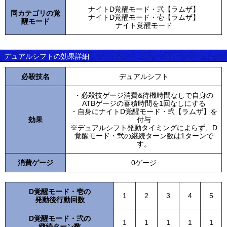
ナイトD覚醒モード・弐【ラムザ】
同カテゴリの覚
ナイトD覚醒モード・壱【ラムザ】
醒モード
ナイト覚醒モード
デュアルシフトの効果詳細
必殺技名
デュアルシフト
・必殺技ゲージ消費&待機時間なしで自身の
ATBゲージの蓄積時間を1回なしにする
・自身にナイトD覚醒モード・弐【ラムザ】を
効果
付与
※デュアルシフト発動タイミングによらず、D
覚醒モード・弐の継続ターン数は1ターンで
す。
消費ゲージ
0ゲージ
D覚醒モード・壱の
1
2
3
4
5
発動後行動回数
D覚醒モード・弐の
1
1
1
1
1
継続ターン数