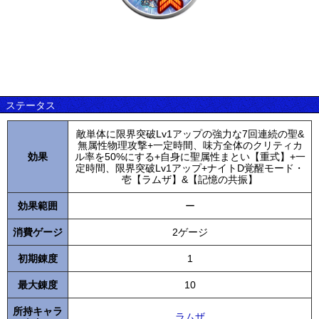
ステータス
敵単体に限界突破Lv1アップの強力な7回連続の聖&
無属性物理攻撃+一定時間、味方全体のクリティカ
効果
ル率を50%にする+自身に聖属性まとい【重式】+一
定時間、限界突破Lv1アップ+ナイトD覚醒モード・
壱【ラムザ】&【記憶の共振】
効果範囲
ー
消費ゲージ
2ゲージ
初期錬度
1
最大錬度
10
所持キャラ
ラムザ