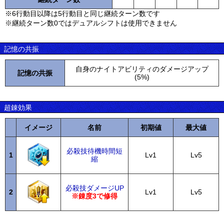
※6行動目以降は5行動目と同じ継続ターン数です
※継続ターン数0ではデュアルシフトは使用できません
記憶の共振
自身のナイトアビリティのダメージアップ
記憶の共振
(5%)
超錬効果
イメージ
名前
初期値
最大値
必殺技待機時間短
1
Lv1
Lv5
縮
必殺技ダメージUP
2
Lv1
Lv5
※錬度3で修得