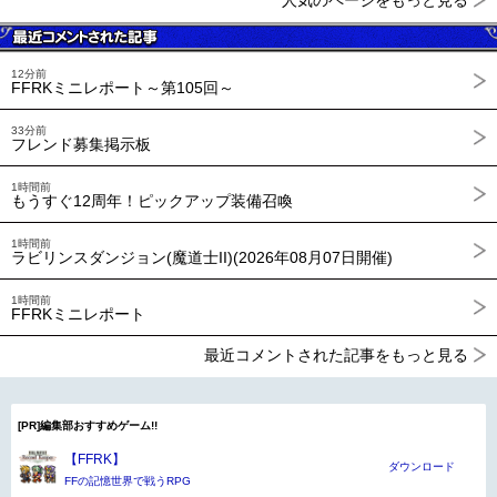
人気のページをもっと見る
12分前
FFRKミニレポート～第105回～
33分前
フレンド募集掲示板
1時間前
もうすぐ12周年！ピックアップ装備召喚
1時間前
ラビリンスダンジョン(魔道士II)(2026年08月07日開催)
1時間前
FFRKミニレポート
最近コメントされた記事をもっと見る
[PR]編集部おすすめゲーム!!
【FFRK】
ダウンロード
FFの記憶世界で戦うRPG