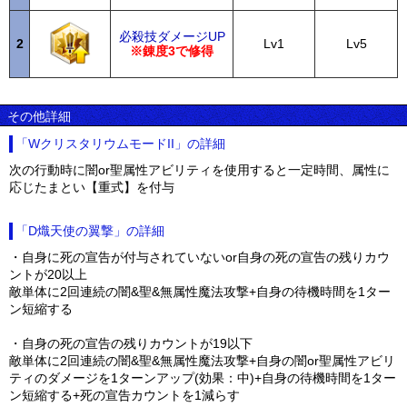
必殺技ダメージUP
2
Lv1
Lv5
※錬度3で修得
その他詳細
「WクリスタリウムモードII」の詳細
次の行動時に闇or聖属性アビリティを使用すると一定時間、属性に
応じたまとい【重式】を付与
「D熾天使の翼撃」の詳細
・自身に死の宣告が付与されていないor自身の死の宣告の残りカウ
ントが20以上
敵単体に2回連続の闇&聖&無属性魔法攻撃+自身の待機時間を1ター
ン短縮する
・自身の死の宣告の残りカウントが19以下
敵単体に2回連続の闇&聖&無属性魔法攻撃+自身の闇or聖属性アビリ
ティのダメージを1ターンアップ(効果：中)+自身の待機時間を1ター
ン短縮する+死の宣告カウントを1減らす