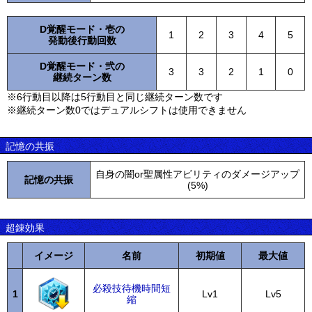
D覚醒モード・壱の
1
2
3
4
5
発動後行動回数
D覚醒モード・弐の
3
3
2
1
0
継続ターン数
※6行動目以降は5行動目と同じ継続ターン数です
※継続ターン数0ではデュアルシフトは使用できません
記憶の共振
自身の闇or聖属性アビリティのダメージアップ
記憶の共振
(5%)
超錬効果
イメージ
名前
初期値
最大値
必殺技待機時間短
1
Lv1
Lv5
縮