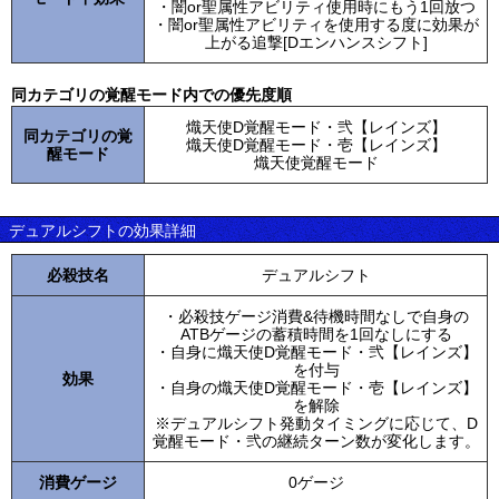
・闇or聖属性アビリティ使用時にもう1回放つ
・闇or聖属性アビリティを使用する度に効果が
上がる追撃[Dエンハンスシフト]
同カテゴリの覚醒モード内での優先度順
熾天使D覚醒モード・弐【レインズ】
同カテゴリの覚
熾天使D覚醒モード・壱【レインズ】
醒モード
熾天使覚醒モード
デュアルシフトの効果詳細
必殺技名
デュアルシフト
・必殺技ゲージ消費&待機時間なしで自身の
ATBゲージの蓄積時間を1回なしにする
・自身に熾天使D覚醒モード・弐【レインズ】
を付与
効果
・自身の熾天使D覚醒モード・壱【レインズ】
を解除
※デュアルシフト発動タイミングに応じて、D
覚醒モード・弐の継続ターン数が変化します。
消費ゲージ
0ゲージ