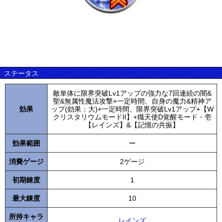
ステータス
敵単体に限界突破Lv1アップの強力な7回連続の闇&
聖&無属性魔法攻撃+一定時間、自身の魔力&精神ア
効果
ップ(効果：大)+一定時間、限界突破Lv1アップ+【W
クリスタリウムモードII】+熾天使D覚醒モード・壱
【レインズ】&【記憶の共振】
効果範囲
ー
消費ゲージ
2ゲージ
初期錬度
1
最大錬度
10
所持キャラ
レインズ