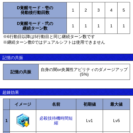
D覚醒モード・壱の
1
2
3
4
5
発動後行動回数
D覚醒モード・弐の
1
1
1
1
1
継続ターン数
※6行動目以降は5行動目と同じ継続ターン数です
※継続ターン数0ではデュアルシフトは使用できません
記憶の共振
自身の闇or炎属性アビリティのダメージアップ
記憶の共振
(5%)
超錬効果
イメージ
名前
初期値
最大値
必殺技待機時間短
1
Lv1
Lv5
縮