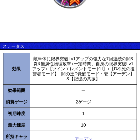
ステータス
敵単体に限界突破Lv1アップの強力な7回連続の闇&
炎&無属性物理攻撃+一定時間、自身の限界突破Lv1
効果
アップ+【ツインエレメントモードII】+【D不死の復
讐者モード】+闇の王D覚醒モード・壱【アーデン】
&【記憶の共振】
効果範囲
ー
消費ゲージ
2ゲージ
初期錬度
1
最大錬度
10
所持キャラ
アーデン