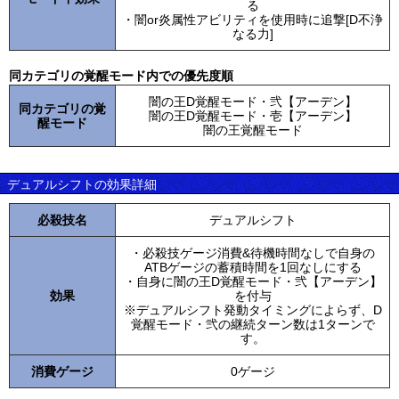
る
・闇or炎属性アビリティを使用時に追撃[D不浄
なる力]
同カテゴリの覚醒モード内での優先度順
闇の王D覚醒モード・弐【アーデン】
同カテゴリの覚
闇の王D覚醒モード・壱【アーデン】
醒モード
闇の王覚醒モード
デュアルシフトの効果詳細
必殺技名
デュアルシフト
・必殺技ゲージ消費&待機時間なしで自身の
ATBゲージの蓄積時間を1回なしにする
・自身に闇の王D覚醒モード・弐【アーデン】
効果
を付与
※デュアルシフト発動タイミングによらず、D
覚醒モード・弐の継続ターン数は1ターンで
す。
消費ゲージ
0ゲージ