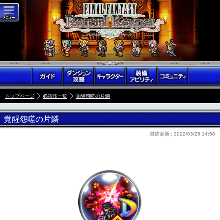
トップページ
必殺技一覧
覚醒怨嗟の片鱗
覚醒怨嗟の片鱗
最終更新 :
2022/03/25 14:58