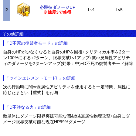
必殺技ダメージUP
2
Lv1
Lv5
※錬度3で修得
その他詳細
「D不死の復讐者モード」の詳細
自身のHPが少なくなると自身のHPを回復+クリティカル率を2ター
ン100%にする+2ターン、限界突破Lv1アップ+闇or炎属性アビリテ
ィのダメージを2ターンアップ(効果：中)+D不死の復讐者モード解除
「ツインエレメントモードII」の詳細
次の行動時に闇or炎属性アビリティを使用すると一定時間、属性に
応じたまとい【重式】を付与
「D不浄なる力」の詳細
敵単体にダメージ限界突破可能な闇&炎&無属性物理攻撃+自身にダ
メージ限界突破可能な現在HP99%ダメージ