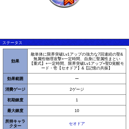
ステータス
敵単体に限界突破Lv1アップの強力な7回連続の聖&
無属性物理攻撃+一定時間、自身に聖属性まとい
効果
【重式】+一定時間、限界突破Lv1アップ+聖D覚醒モ
ード・壱【セオドア】&【記憶の共振】
効果範囲
ー
消費ゲージ
2ゲージ
初期錬度
1
最大錬度
10
所持キャラ
セオドア
クター