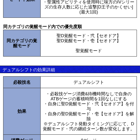
・聖属性アビリティを使用時に味方のIVシリー
ズの生存人数に応じた追撃[D王子のかくせい]
(最大1回)
同カテゴリの覚醒モード内での優先度順
聖D覚醒モード・弐【セオドア】
同カテゴリの覚
聖D覚醒モード・壱【セオドア】
醒モード
聖覚醒モード
デュアルシフトの効果詳細
必殺技名
デュアルシフト
・必殺技ゲージ消費&待機時間なしで自身の
ATBゲージの蓄積時間を1回なしにする
・自身に聖D覚醒モード・弐【セオドア】を付
与
効果
・自身の聖D覚醒モード・壱【セオドア】を解
除
※デュアルシフト発動タイミングに応じて、D
覚醒モード・弐の継続ターン数が変化します。