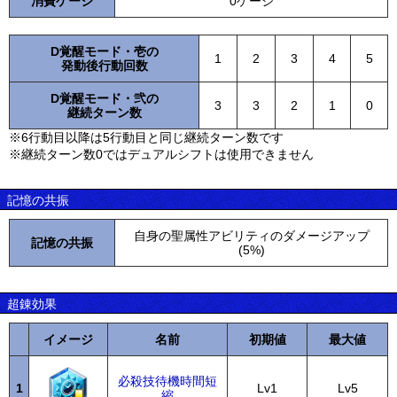
消費ゲージ
0ゲージ
D覚醒モード・壱の
1
2
3
4
5
発動後行動回数
D覚醒モード・弐の
3
3
2
1
0
継続ターン数
※6行動目以降は5行動目と同じ継続ターン数です
※継続ターン数0ではデュアルシフトは使用できません
記憶の共振
自身の聖属性アビリティのダメージアップ
記憶の共振
(5%)
超錬効果
イメージ
名前
初期値
最大値
必殺技待機時間短
1
Lv1
Lv5
縮