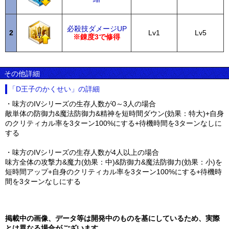
必殺技ダメージUP
2
Lv1
Lv5
※錬度3で修得
その他詳細
「D王子のかくせい」の詳細
・味方のIVシリーズの生存人数が0～3人の場合
敵単体の防御力&魔法防御力&精神を短時間ダウン(効果：特大)+自身
のクリティカル率を3ターン100%にする+待機時間を3ターンなしに
する
・味方のIVシリーズの生存人数が4人以上の場合
味方全体の攻撃力&魔力(効果：中)&防御力&魔法防御力(効果：小)を
短時間アップ+自身のクリティカル率を3ターン100%にする+待機時
間を3ターンなしにする
掲載中の画像、データ等は開発中のものを基にしているため、実際
とは異なる場合がございます。